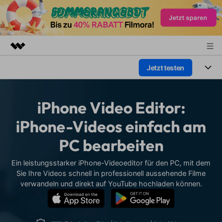
Jetzt testen
Top-Produkte
KI-gestützte digitale Kreativität
Produkte
Business
Dienstprogramme
iPhone Video Editor:
Überblick
Plattformen
KI
Über uns
iPhone-Videos einfach am
Lösungen
Funktionen
PC bearbeiten
Video/Foto
Presseraum
Lösungen
Assets
Audio
Ein leistungsstarker iPhone-Videoeditor für den PC, mit dem
Wer
Shop
Ressourcen
Sie Ihre Videos schnell in professionell aussehende Filme
Text
verwandeln und direkt auf YouTube hochladen können.
Video-Lösungen
Support
Hilfe-Center
Video-Prompts
Meisterkurs
Erste Schritte
Über
Über 100 heiße Video-
Beherrschen Sie