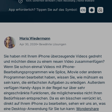
100% Sicherheit verifiziert | Kein Abozwang | Keine Malware
Prompts – schnell ähnliche
fortgeschrittene
Kunden-Support
Videos erstellen
Videobearbeitungsfähigkeiten
App erforderlich? Tippen Sie auf das Symbol:
KAUFEN
Anmelden
Über Uns
Bewertungen
Unsere Mission, Geschichte
Finden Sie mehr über Filmora
Kickstart Bootcamp
DIY-Spezialeffekte
und Kunden
Nachrichten und
Suchen
Bewertungen
Lernen, ausdrücken und
Erfahren Sie, wie Sie einen
Maria Wiedermann
erweitern Sie Ihre
Spezialeffekt erzeugen
Videobearbeitungs-
können
Apr 30, 2026• Bewährte Lösungen
Fähigkeiten mit Filmora
Kunden-Geschichten
Affiliate-Programm
Sie haben mit Ihrem iPhone überzeugende Videos gedreht
Erfahren Sie, wie unsere
Schalten Sie Partnerschaften
und möchten diese zu einem neuen Video zusammenfügen?
Kunden Erfolg haben
auf Unternehmensebene frei
Wenn Sie schon einmal Videos mit iPhone-
Creator
Freunde-werben-
Monetarisierungs-
Programm
Bearbeitungsprogrammen wie Splice, iMovie oder anderen
Programm
Programmen bearbeitet haben, wissen Sie, wie mühsam es
An Freunde empfehlen,
Monetarisieren Sie
Belohnungen erhalten
sein kann, die einfachsten Aufgaben zu erledigen. Außerdem
Ihren Einfluss mit Filmora
verfügen Handy-Apps in der Regel nur über sehr
eingeschränkte Funktionen, die möglicherweise nicht Ihren
Blog
Bedürfnissen entsprechen. Da es ein bisschen verrückt ist,
direkt auf Ihrem iPhone zu bearbeiten, sehen wir uns an, was
eine Desktop-Anwendung für Sie tun kann:
Wondershare