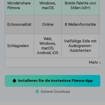
Wondershare
Windows,
Breite Palette von
Filmora
macOS
Stilen (45+)
Echosonalität
Online
8 Wellenformstile
(
(
Web,
Vielfältige Stile mit
Windows,
Schlagzeilen
Audiogramm-
macOS,
Assistenten
Android, iOS
Mehr zei
Installieren Sie die kostenlose Filmora-App
Sicherer Download