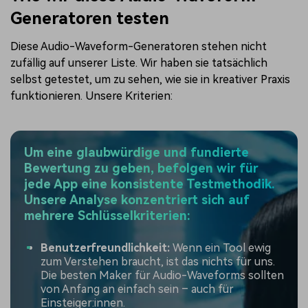
Generatoren testen
Diese Audio-Waveform-Generatoren stehen nicht
zufällig auf unserer Liste. Wir haben sie tatsächlich
selbst getestet, um zu sehen, wie sie in kreativer Praxis
funktionieren. Unsere Kriterien:
Um eine glaubwürdige und fundierte
Bewertung zu geben, befolgen wir für
jede App eine konsistente Testmethodik.
Unsere Analyse konzentriert sich auf
mehrere Schlüsselkriterien:
Benutzerfreundlichkeit:
Wenn ein Tool ewig
zum Verstehen braucht, ist das nichts für uns.
Die besten Maker für Audio-Waveforms sollten
von Anfang an einfach sein – auch für
Einsteiger:innen.