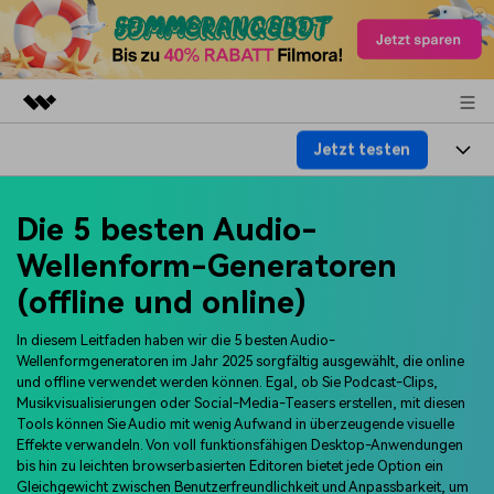
Jetzt testen
Top-Produkte
KI-gestützte digitale Kreativität
Produkte
Business
Die 5 besten Audio-
Dienstprogramme
Überblick
Plattformen
Wellenform-Generatoren
KI
Über uns
Lösungen
(offline und online)
Funktionen
Video/Foto
Lösungen
Presseraum
In diesem Leitfaden haben wir die 5 besten Audio-
Assets
Audio
Wellenformgeneratoren im Jahr 2025 sorgfältig ausgewählt, die online
Soziale Medien
Ressourcen
Shop
und offline verwendet werden können. Egal, ob Sie Podcast-Clips,
Text
Musikvisualisierungen oder Social-Media-Teasers erstellen, mit diesen
Marketing & Business
Tools können Sie Audio mit wenig Aufwand in überzeugende visuelle
Hilfe-Center
Support
Effekte verwandeln. Von voll funktionsfähigen Desktop-Anwendungen
Lifestyle & Spaß
Video-Prompts
Meisterkurs
bis hin zu leichten browserbasierten Editoren bietet jede Option ein
Erste Schritte
Über
Gleichgewicht zwischen Benutzerfreundlichkeit und Anpassbarkeit, um
Über 100 heiße Video-
Beherrschen Sie