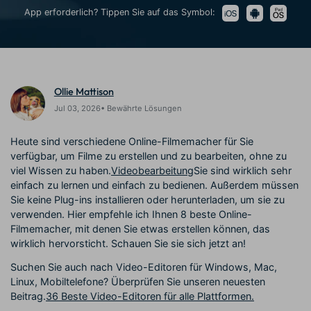
Trends
KAUFEN
Anmelden
Prompts – schnell ähnliche
fortgeschrittene
App erforderlich? Tippen Sie auf das Symbol:
Kontakt
Kundengeschichten
Videos erstellen
Videobearbeitungsfähigkeiten
Wir helfen Ihnen gerne weiter
Erfahren Sie, wie unsere
Kunden erfolgreich sind
Suchen
Kickstart Bootcamp
DIY-Spezialeffekte
Ollie Mattison
Lernen, ausdrücken und
Erfahren Sie, wie Sie einen
Partnerprogramm
erweitern Sie Ihre
Spezialeffekt erzeugen
Jul 03, 2026• Bewährte Lösungen
Entdecken Sie
Videobearbeitungs-
können
Partnerschaften auf
Fähigkeiten mit Filmora
Heute sind verschiedene Online-Filmemacher für Sie
Unternehmensniveau
verfügbar, um Filme zu erstellen und zu bearbeiten, ohne zu
viel Wissen zu haben.
Videobearbeitung
Sie sind wirklich sehr
Support
einfach zu lernen und einfach zu bedienen. Außerdem müssen
Creator
Freunde-werben-
Monetarisierungs-
Programm
Sie keine Plug-ins installieren oder herunterladen, um sie zu
Lernen
Programm
verwenden. Hier empfehle ich Ihnen 8 beste Online-
An Freunde empfehlen,
Monetarisieren Sie
Belohnungen erhalten
Filmemacher, mit denen Sie etwas erstellen können, das
Ihren Einfluss mit Filmora
wirklich hervorsticht. Schauen Sie sie sich jetzt an!
Suchen Sie auch nach Video-Editoren für Windows, Mac,
Community
Linux, Mobiltelefone? Überprüfen Sie unseren neuesten
Beitrag.
36 Beste Video-Editoren für alle Plattformen.
Empfohlene Inhalte