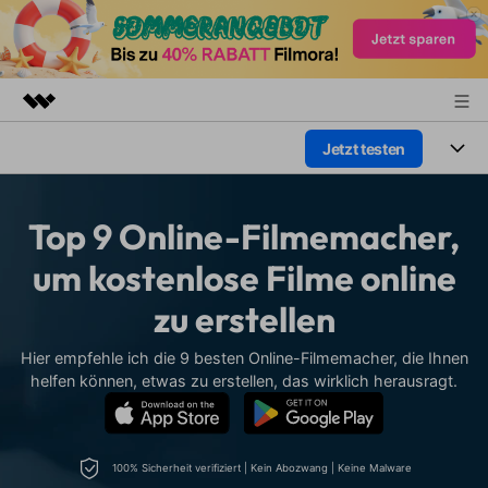
Jetzt testen
Top-Produkte
KI-gestützte digitale Kreativität
Produkte
Business
Dienstprogramme
Top 9 Online-Filmemacher,
Überblick
Plattformen
KI
Über uns
um kostenlose Filme online
Lösungen
Funktionen
zu erstellen
Video/Foto
Presseraum
Lösungen
Assets
Audio
Hier empfehle ich die 9 besten Online-Filmemacher, die Ihnen
Soziale Medien
Shop
Ressourcen
helfen können, etwas zu erstellen, das wirklich herausragt.
Text
Marketing & Business
Support
Hilfe-Center
Lifestyle & Spaß
Video-Prompts
Meisterkurs
100% Sicherheit verifiziert | Kein Abozwang | Keine Malware
Über 100 heiße Video-
Beherrschen Sie