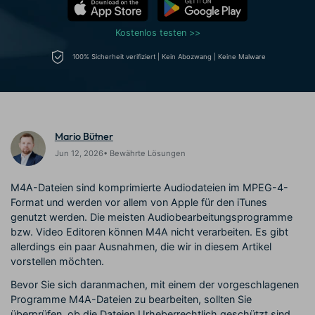
Prompts – schnell ähnliche
fortgeschrittene
Kunden-Support
Videos erstellen
Videobearbeitungsfähigkeiten
Kostenlos testen >>
KAUFEN
Anmelden
Über Uns
Bewertungen
100% Sicherheit verifiziert | Kein Abozwang | Keine Malware
Unsere Mission, Geschichte
Finden Sie mehr über Filmora
Kickstart Bootcamp
DIY-Spezialeffekte
und Kunden
Nachrichten und
Suchen
Bewertungen
Lernen, ausdrücken und
Erfahren Sie, wie Sie einen
erweitern Sie Ihre
Spezialeffekt erzeugen
Videobearbeitungs-
können
Fähigkeiten mit Filmora
Mario Bütner
Kunden-Geschichten
Affiliate-Programm
Jun 12, 2026• Bewährte Lösungen
Erfahren Sie, wie unsere
Schalten Sie Partnerschaften
Kunden Erfolg haben
auf Unternehmensebene frei
M4A-Dateien sind komprimierte Audiodateien im MPEG-4-
Creator
Freunde-werben-
Monetarisierungs-
Programm
Format und werden vor allem von Apple für den iTunes
Programm
genutzt werden. Die meisten Audiobearbeitungsprogramme
An Freunde empfehlen,
Monetarisieren Sie
Belohnungen erhalten
bzw. Video Editoren können M4A nicht verarbeiten. Es gibt
Ihren Einfluss mit Filmora
allerdings ein paar Ausnahmen, die wir in diesem Artikel
vorstellen möchten.
Blog
Bevor Sie sich daranmachen, mit einem der vorgeschlagenen
Programme M4A-Dateien zu bearbeiten, sollten Sie
überprüfen, ob die Dateien Urheberrechtlich geschützt sind.