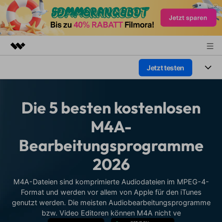
Jetzt testen
Top-Produkte
KI-gestützte digitale Kreativität
Produkte
Business
Dienstprogramme
Die 5 besten kostenlosen
Überblick
Plattformen
KI
Über uns
M4A-
Lösungen
Funktionen
Bearbeitungsprogramme
Video/Foto
Presseraum
Lösungen
Assets
2026
Audio
Wer
Shop
Ressourcen
Text
M4A-Dateien sind komprimierte Audiodateien im MPEG-4-
Video-Lösungen
Support
Format und werden vor allem von Apple für den iTunes
Hilfe-Center
genutzt werden. Die meisten Audiobearbeitungsprogramme
Video-Prompts
Meisterkurs
bzw. Video Editoren können M4A nicht ve
Erste Schritte
Über
Über 100 heiße Video-
Beherrschen Sie