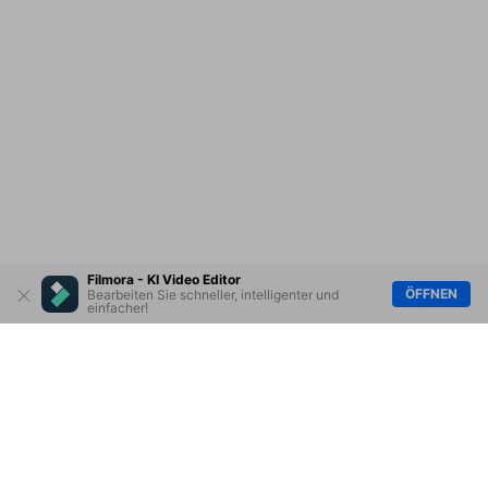
Filmora - KI Video Editor
ÖFFNEN
Bearbeiten Sie schneller, intelligenter und
einfacher!
Hero Produkte