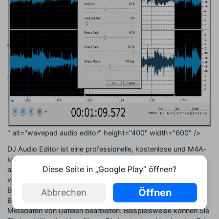
" alt="wavepad audio editor" height="400" width="600" />
DJ Audio Editor ist eine professionelle, kostenlose und M4A-
kompatible Bearbeitungssoftware. Wie bei den meisten
Diese Seite in „Google Play“ öffnen?
anderen Audiobearbeitungsprogrammen können Sie
verschiedene Filter und Effekte anwenden. Was dieses
Bearbeitungsprogramm besonders macht, ist die separate
Öffnen
Abbrechen
Bearbeitung der Audio-Eigenschaften. Sie können die
Metadaten von Dateien bearbeiten. Beispielsweise können Sie