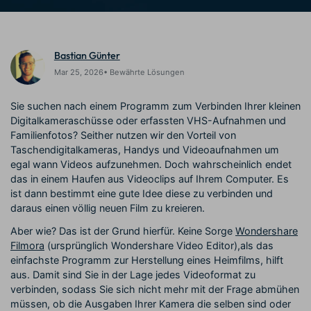
Trends
Prompts – schnell ähnliche
fortgeschrittene
Kunden-Support
Videos erstellen
Videobearbeitungsfähigkeiten
KAUFEN
Anmelden
Über Uns
Bewertungen
Bastian Günter
Unsere Mission, Geschichte
Finden Sie mehr über Filmora
Mar 25, 2026• Bewährte Lösungen
Kickstart Bootcamp
DIY-Spezialeffekte
und Kunden
Nachrichten und
Suchen
Bewertungen
Lernen, ausdrücken und
Erfahren Sie, wie Sie einen
Sie suchen nach einem Programm zum Verbinden Ihrer kleinen
erweitern Sie Ihre
Spezialeffekt erzeugen
Videobearbeitungs-
können
Digitalkameraschüsse oder erfassten VHS-Aufnahmen und
Fähigkeiten mit Filmora
Familienfotos? Seither nutzen wir den Vorteil von
Taschendigitalkameras, Handys und Videoaufnahmen um
Kunden-Geschichten
Affiliate-Programm
egal wann Videos aufzunehmen. Doch wahrscheinlich endet
Erfahren Sie, wie unsere
Schalten Sie Partnerschaften
das in einem Haufen aus Videoclips auf Ihrem Computer. Es
Kunden Erfolg haben
auf Unternehmensebene frei
Creator
Freunde-werben-
ist dann bestimmt eine gute Idee diese zu verbinden und
Monetarisierungs-
Programm
daraus einen völlig neuen Film zu kreieren.
Programm
An Freunde empfehlen,
Monetarisieren Sie
Belohnungen erhalten
Aber wie? Das ist der Grund hierfür. Keine Sorge
Wondershare
Ihren Einfluss mit Filmora
Filmora
(ursprünglich Wondershare Video Editor),als das
einfachste Programm zur Herstellung eines Heimfilms, hilft
Blog
aus. Damit sind Sie in der Lage jedes Videoformat zu
verbinden, sodass Sie sich nicht mehr mit der Frage abmühen
müssen, ob die Ausgaben Ihrer Kamera die selben sind oder