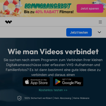
Jetzt testen
Top-Produkte
KI-gestützte digitale Kreativität
Produkte
Business
Dienstprogramme
Wie man Videos verbindet
Überblick
Plattformen
KI
Über uns
Sie suchen nach einem Programm zum Verbinden Ihrer kleinen
Lösungen
Funktionen
Digitalkameraschüsse oder erfassten VHS-Aufnahmen und
Video/Foto
Presseraum
Lösungen
Familienfotos? Es ist dann bestimmt eine gute Idee diese zu
Assets
verbinden und daraus einen
Audio
Soziale Medien
Shop
Ressourcen
Text
Marketing & Business
Kostenlos testen >>
Support
Hilfe-Center
Lifestyle & Spaß
100% Sicherheit verifiziert | Kein Abozwang | Keine Malware
Video-Prompts
Meisterkurs
Erste Schritte
Über
Über 100 heiße Video-
Beherrschen Sie