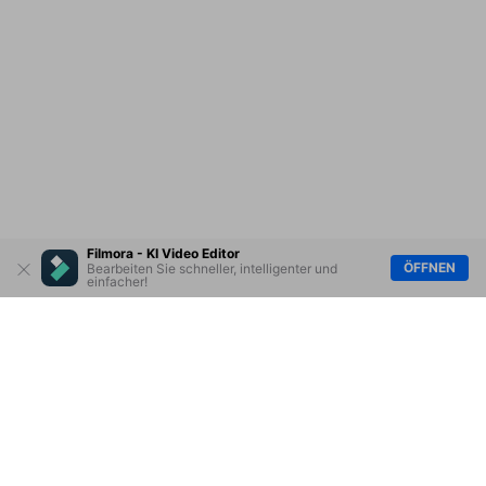
Filmora - KI Video Editor
ÖFFNEN
Bearbeiten Sie schneller, intelligenter und
einfacher!
Hero Produkte