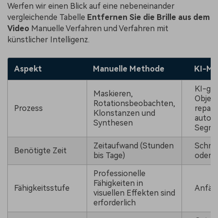
Werfen wir einen Blick auf eine nebeneinander
vergleichende Tabelle
Entfernen Sie die Brille aus dem
Video
Manuelle Verfahren und Verfahren mit
künstlicher Intelligenz.
Aspekt
Manuelle Methode
KI-Me
KI-ge
Maskieren,
Objekt
Rotationsbeobachten,
Prozess
repari
Klonstanzen und
autom
Synthesen
Segme
Zeitaufwand (Stunden
Schne
Benötigte Zeit
bis Tage)
oder 
Professionelle
Fähigkeiten in
Fähigkeitsstufe
Anfäng
visuellen Effekten sind
erforderlich