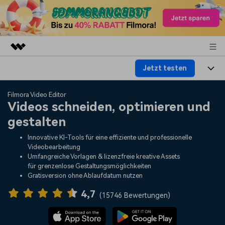
Jetzt testen
Top-Produkte
KI-gestützte digitale Kreativität
Produkte
Business
Filmora Video Editor
Dienstprogramme
Videos schneiden, optimieren und
Überblick
Plattformen
KI
gestalten
Über uns
Lösungen
Funktionen
Innovative KI-Tools für eine effiziente und professionelle
Video/Foto
Lösungen
Presseraum
Videobearbeitung
Assets
Umfangreiche Vorlagen & lizenzfreie kreative Assets
Audio
für grenzenlose Gestaltungsmöglichkeiten
Soziale Medien
Ressourcen
Shop
Gratisversion ohne Ablaufdatum nutzen
Text
Marketing & Business
4,7
Hilfe-Center
Support
(
15746 Bewertungen
)
Lifestyle & Spaß
Video-Prompts
Meisterkurs
Erste Schritte
Über
Über 100 heiße Video-
Beherrschen Sie