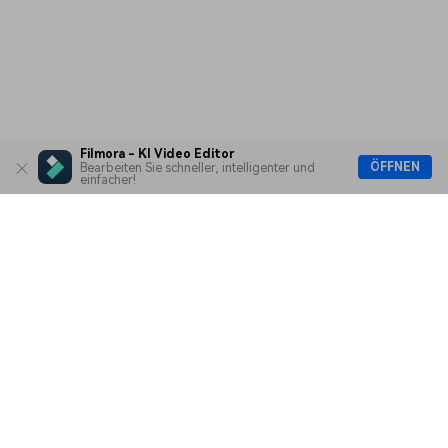
Filmora - KI Video Editor
ÖFFNEN
Bearbeiten Sie schneller, intelligenter und
einfacher!
Hero Produkte
Wondershare
KI entdecken