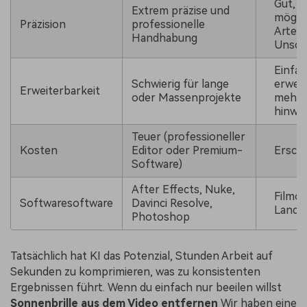
Gut, a
Extrem präzise und
mögli
Präzision
professionelle
Artefa
Handhabung
Unsch
Einfac
Schwierig für lange
erweit
Erweiterbarkeit
oder Massenprojekte
mehre
hinwe
Teuer (professioneller
Kosten
Editor oder Premium-
Erschw
Software)
After Effects, Nuke,
Filmor
Softwaresoftware
Davinci Resolve,
Landeb
Photoshop
Tatsächlich hat KI das Potenzial, Stunden Arbeit auf
Sekunden zu komprimieren, was zu konsistenten
Ergebnissen führt. Wenn du einfach nur beeilen willst
Sonnenbrille aus dem Video entfernen
Wir haben eine