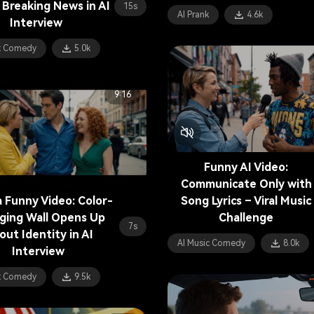
 Breaking News in AI
15s
AI Prank
4.6k
Interview
et Comedy
5.0k
9:16
Funny AI Video:
Communicate Only with
 Funny Video: Color-
Song Lyrics – Viral Music
ging Wall Opens Up
Challenge
7s
ut Identity in AI
AI Music Comedy
8.0k
Interview
et Comedy
9.5k