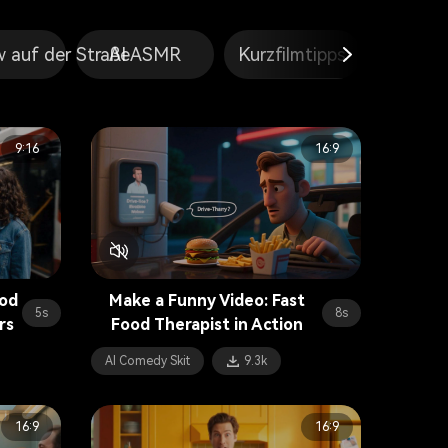
w auf der Straße
AI ASMR
Kurzfilmtipps
Superhel
9:16
16:9
ood
Make a Funny Video: Fast
5s
8s
rs
Food Therapist in Action
AI Comedy Skit
9.3k
16:9
16:9