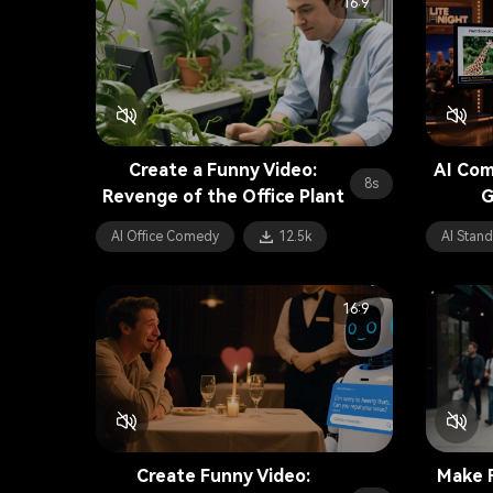
16:9
Create a Funny Video:
AI Com
8s
Revenge of the Office Plant
G
AI Office Comedy
12.5k
AI Stan
16:9
Create Funny Video:
Make F