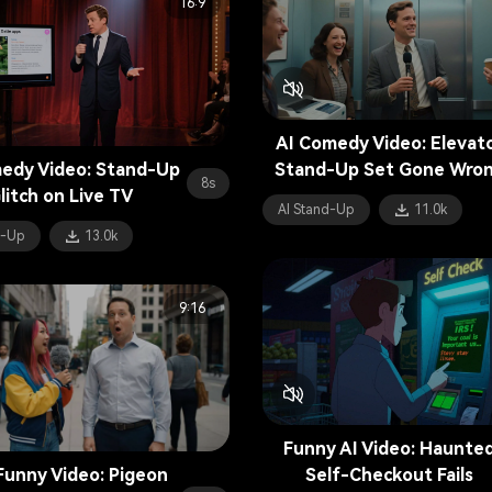
16:9
AI Comedy Video: Elevat
edy Video: Stand-Up
Stand-Up Set Gone Wro
8s
litch on Live TV
AI Stand-Up
11.0k
d-Up
13.0k
9:16
Funny AI Video: Haunte
unny Video: Pigeon
Self-Checkout Fails