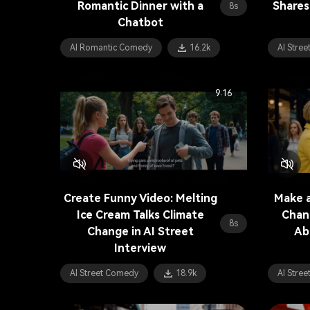
Romantic Dinner with a
Shares
8s
Chatbot
AI Romantic Comedy
16.2k
AI Stre
9:16
Create Funny Video: Melting
Make a
Ice Cream Talks Climate
Chan
8s
Change in AI Street
Abo
Interview
AI Street Comedy
18.9k
AI Stre