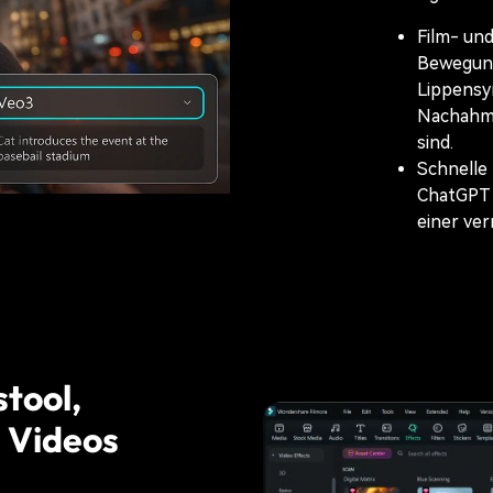
Film- und
Bewegun
Lippensyn
Nachahme
sind.
Schnelle 
ChatGPT 
einer ver
stool,
, Videos