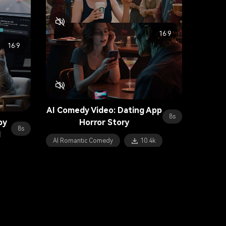
16:9
Funny AI Video: Time-
16:9
8s
ly
Traveling Karen Adventures
10s
AI Comedy
6.5k
AI Comedy Video: Dating App
8s
py
Horror Story
8s
I
AI Romantic Comedy
10.4k