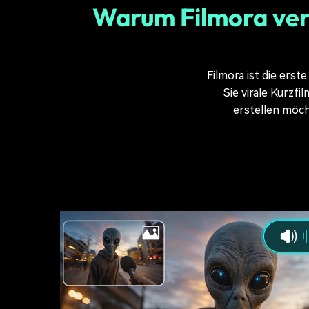
Warum Filmora ve
Ma
Awkw
Filmora ist die ers
AI Offi
Sie virale Kurzf
erstellen möch