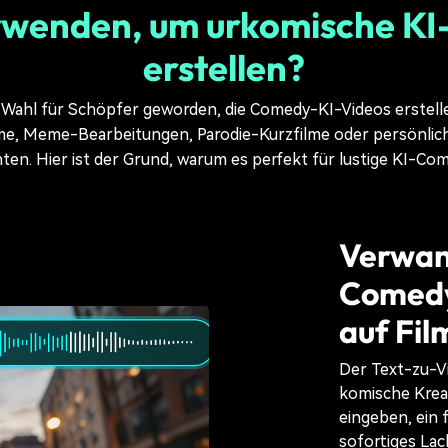
rwenden, um urkomische KI
ke a Funny Video:
erstellen?
ard Zoom Funeral
8s
Moments
te Wahl für Schöpfer geworden, die Comedy-KI-Videos erstel
ce Comedy
14.7k
ilme, Meme-Bearbeitungen, Parodie-Kurzfilme oder persönlic
ten. Hier ist der Grund, warum es perfekt für lustige KI-Com
Verwand
Comedy-
auf Fil
Der Text-zu-V
komische Kreati
eingeben, ein 
sofortiges Lac