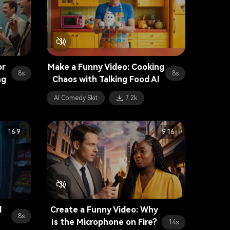
or
Make a Funny Video: Cooking
8s
8s
ng
Chaos with Talking Food AI
AI Comedy Skit
7.2k
16:9
9:16
d
Create a Funny Video: Why
8s
Is the Microphone on Fire?
14s