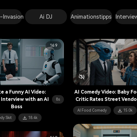
n-Invasion
Ai DJ
Animationstipps
Intervie
16:9
e a Funny AI Video:
AI Comedy Video: Baby F
 Interview with an AI
Critic Rates Street Vendo
8s
Boss
AI Food Comedy
15.0k
dy Skit
18.4k