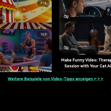
9:16
Create Funny Video: Over
Honest GPS Directions
16:9
AI Tech Comedy
19.1k
Make Funny Video: Thera
Session with Your Cat A
medy Video: Workout
8s
AI Comedy
5.9k
th a Lazy Trainer
Weitere Beispiele von Video-Tipps anzeigen > > >
ess Comedy
15.9k