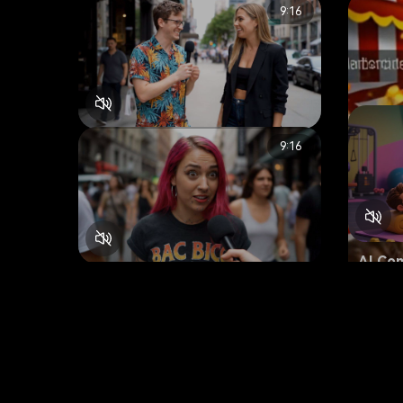
9:16
Funny AI Video: Street Lamp
9:16
Tells Nighttime Stories in
8s
Surreal AI Interview
AI Street Comedy
6.1k
AI Co
AI Comedy Video: Garbage
wi
Can Reveals Secrets in AI
5s
AI Fitn
Therapist Street Interview
AI Street Comedy
13.8k