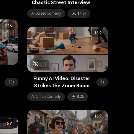
Chaotic Street Interview
AI Street Comedy
17.3k
9:16
16:9
Funny AI Video: Disaster
13s
4s
Strikes the Zoom Room
AI Office Comedy
8.2k
16:9
16:9