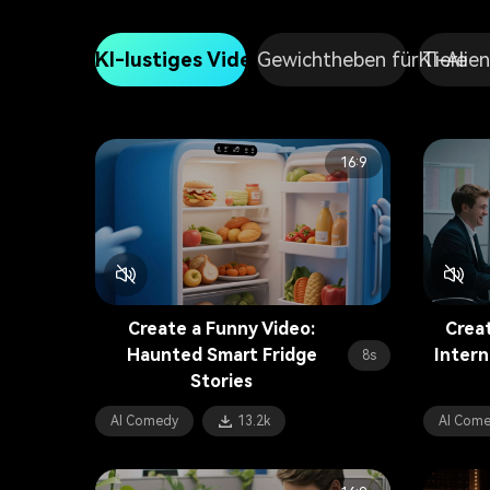
KI-lustiges Video
Gewichtheben für Tiere
KI-Alie
16:9
Create a Funny Video:
Creat
Haunted Smart Fridge
Intern
8s
Stories
AI Comedy
13.2k
AI Come