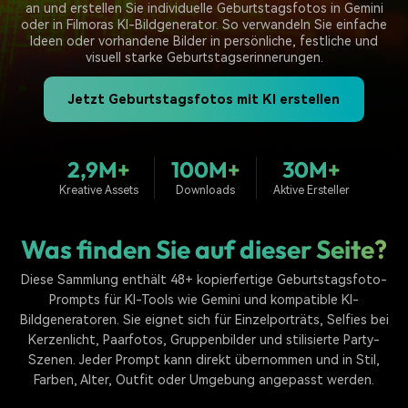
Trends
an und erstellen Sie individuelle Geburtstagsfotos in Gemini
Prompts – schnell ähnliche
fortgeschrittene
Kunden-Support
oder in Filmoras KI-Bildgenerator. So verwandeln Sie einfache
Videos erstellen
Videobearbeitungsfähigkeiten
Ideen oder vorhandene Bilder in persönliche, festliche und
KAUFEN
Anmelden
visuell starke Geburtstagserinnerungen.
Über Uns
Bewertungen
Unsere Mission, Geschichte
Finden Sie mehr über Filmora
Jetzt Geburtstagsfotos mit KI erstellen
Kickstart Bootcamp
DIY-Spezialeffekte
und Kunden
Nachrichten und
Suchen
Bewertungen
Lernen, ausdrücken und
Erfahren Sie, wie Sie einen
erweitern Sie Ihre
Spezialeffekt erzeugen
Videobearbeitungs-
können
2,9M+
100M+
30M+
Fähigkeiten mit Filmora
Kreative Assets
Downloads
Aktive Ersteller
Kunden-Geschichten
Affiliate-Programm
Erfahren Sie, wie unsere
Schalten Sie Partnerschaften
Kunden Erfolg haben
auf Unternehmensebene frei
Was finden Sie auf dieser Seite?
Creator
Freunde-werben-
Monetarisierungs-
Programm
Programm
Diese Sammlung enthält 48+ kopierfertige Geburtstagsfoto-
An Freunde empfehlen,
Monetarisieren Sie
Belohnungen erhalten
Prompts für KI-Tools wie Gemini und kompatible KI-
Ihren Einfluss mit Filmora
Bildgeneratoren. Sie eignet sich für Einzelporträts, Selfies bei
Kerzenlicht, Paarfotos, Gruppenbilder und stilisierte Party-
Blog
Szenen. Jeder Prompt kann direkt übernommen und in Stil,
Farben, Alter, Outfit oder Umgebung angepasst werden.