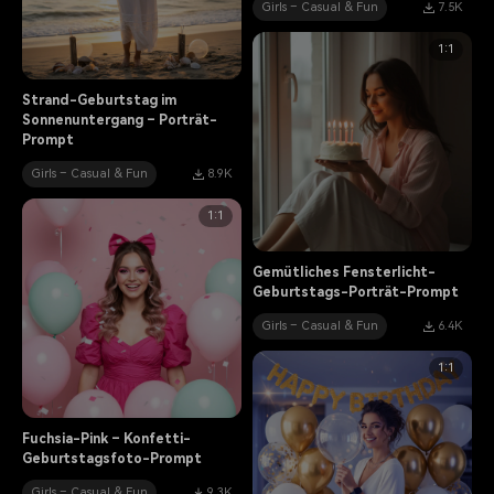
Girls – Casual & Fun
7.5K
1:1
Strand-Geburtstag im
Sonnenuntergang – Porträt-
Prompt
Girls – Casual & Fun
8.9K
1:1
Gemütliches Fensterlicht-
Geburtstags-Porträt-Prompt
Girls – Casual & Fun
6.4K
1:1
Fuchsia-Pink – Konfetti-
Geburtstagsfoto-Prompt
Girls – Casual & Fun
9.3K