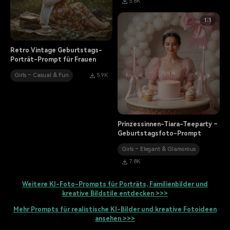
5.8K
1:1
Retro Vintage Geburtstags-
Porträt-Prompt für Frauen
Girls – Casual & Fun
5.9K
Prinzessinnen-Tiara-Teeparty –
Geburtstagsfoto-Prompt
Girls – Elegant & Glamorous
7.8K
Weitere KI-Foto-Prompts für Porträts, Familienbilder und
kreative Bildstile entdecken >>>
Mehr Prompts für realistische KI-Bilder und kreative Fotoideen
ansehen >>>