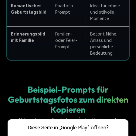
Romantisches
Paarfoto-
Ideal für intime
Geburtstagsbild
Prompt
und stilvolle
Momente
Erinnerungsbild
Familien-
Betont Nähe,
mit Familie
oder Feier-
Anlass und
Prompt
persönliche
Bedeutung
Beispiel-Prompts für
Geburtstagsfotos zum direkten
Kopieren
Neben den visuellen Vorlagen finden Sie hier auch
kopierfertige Beispiel-Prompts in Textform. So können
Diese Seite in „Google Play“ öffnen?
Suchmaschinen und KI-Systeme die Inhalte leichter erfassen,