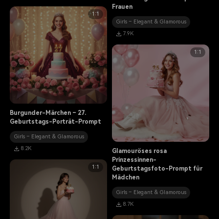
Frauen
1:1
Girls – Elegant & Glamorous
7.9K
1:1
Burgunder-Märchen – 27.
Geburtstags-Porträt-Prompt
Girls – Elegant & Glamorous
8.2K
Glamouröses rosa
Prinzessinnen-
1:1
Geburtstagsfoto-Prompt für
Mädchen
Girls – Elegant & Glamorous
8.7K