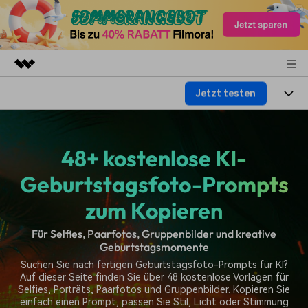
Jetzt testen
Top-Produkte
KI-gestützte digitale Kreativität
Produkte
Business
Dienstprogramme
48+ kostenlose KI-
Überblick
Plattformen
KI
Über uns
Lösungen
Geburtstagsfoto-Prompts
Funktionen
Video/Foto
Lösungen
Presseraum
zum Kopieren
Assets
Audio
Soziale Medien
Ressourcen
Shop
Für Selfies, Paarfotos, Gruppenbilder und kreative
Geburtstagsmomente
Text
Marketing & Business
Suchen Sie nach fertigen Geburtstagsfoto-Prompts für KI?
Hilfe-Center
Support
Auf dieser Seite finden Sie über 48 kostenlose Vorlagen für
Lifestyle & Spaß
Video-Prompts
Meisterkurs
Selfies, Porträts, Paarfotos und Gruppenbilder. Kopieren Sie
Erste Schritte
Über
einfach einen Prompt, passen Sie Stil, Licht oder Stimmung
Über 100 heiße Video-
Beherrschen Sie