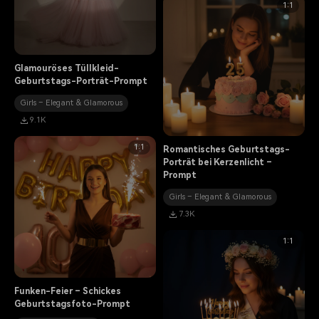
1:1
Glamouröses Tüllkleid-
Geburtstags-Porträt-Prompt
Girls – Elegant & Glamorous
9.1K
1:1
Romantisches Geburtstags-
Porträt bei Kerzenlicht –
Prompt
Girls – Elegant & Glamorous
7.3K
1:1
Funken-Feier – Schickes
Geburtstagsfoto-Prompt