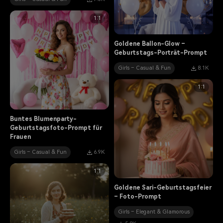
1:1
Goldene Ballon-Glow –
Geburtstags-Porträt-Prompt
Girls – Casual & Fun
8.1K
1:1
Buntes Blumenparty-
Geburtstagsfoto-Prompt für
Frauen
Girls – Casual & Fun
6.9K
1:1
Goldene Sari-Geburtstagsfeier
– Foto-Prompt
Girls – Elegant & Glamorous