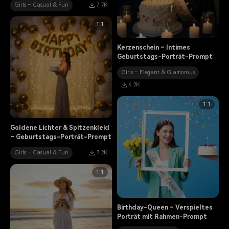
Girls – Casual & Fun
7.7K
1:1
Kerzenschein – Intimes
Geburtstags-Porträt-Prompt
Girls – Elegant & Glamorous
6.2K
1:1
Goldene Lichter & Spitzenkleid
– Geburtstags-Porträt-Prompt
Girls – Casual & Fun
7.2K
1:1
Birthday-Queen – Verspieltes
Porträt mit Rahmen-Prompt