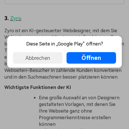
3.
Zyro
Zyro ist ein KI-gesteuerter Webdesigner, mit dem Sie
Webseiten in wenigen Minuten erstellen können. Er
Diese Seite in „Google Play“ öffnen?
bietet einwandfreie Vorlagen, die Sie mit einer Reihe von
Tools bearbeiten können, um eine Webseite zu
Öffnen
erstellen, ohne dass Sie programmieren müssen. Zyro
Abbrechen
bietet auch SEO-Tools an, mit denen Sie mehr
Webseiten-Besucher in zahlende Kunden konvertieren
und in den Suchmaschinen besser platzieren können.
Wichtigste Funktionen der KI
Eine große Auswahl an von Designern
gestalteten Vorlagen, mit denen Sie
Ihre Webseite ganz ohne
Programmierkenntnisse erstellen
können