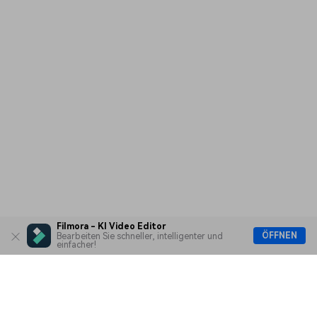
Filmora - KI Video Editor
ÖFFNEN
Bearbeiten Sie schneller, intelligenter und
einfacher!