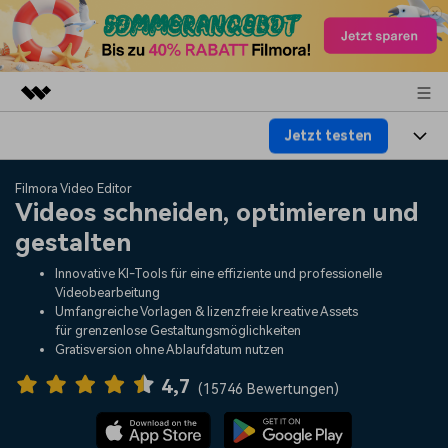
Jetzt testen
Top-Produkte
KI-gestützte digitale Kreativität
Produkte
Business
Filmora Video Editor
Dienstprogramme
Videos schneiden, optimieren und
Überblick
Plattformen
KI
gestalten
Über uns
Lösungen
Funktionen
Innovative KI-Tools für eine effiziente und professionelle
Video/Foto
Lösungen
Presseraum
Videobearbeitung
Assets
Umfangreiche Vorlagen & lizenzfreie kreative Assets
Audio
für grenzenlose Gestaltungsmöglichkeiten
Soziale Medien
Ressourcen
Shop
Gratisversion ohne Ablaufdatum nutzen
Text
Marketing & Business
4,7
Hilfe-Center
Support
(
15746 Bewertungen
)
Lifestyle & Spaß
Video-Prompts
Meisterkurs
Erste Schritte
Über
Über 100 heiße Video-
Beherrschen Sie