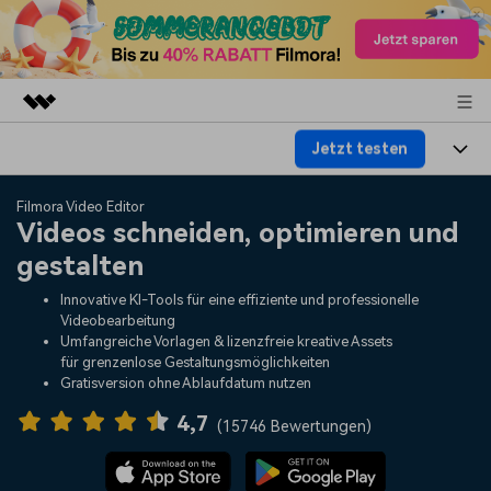
Jetzt testen
Top-Produkte
KI-gestützte digitale Kreativität
Produkte
Business
Filmora Video Editor
Dienstprogramme
Videos schneiden, optimieren und
Überblick
Plattformen
KI
gestalten
Über uns
Lösungen
Funktionen
Innovative KI-Tools für eine effiziente und professionelle
Video/Foto
Lösungen
Presseraum
Videobearbeitung
Assets
Umfangreiche Vorlagen & lizenzfreie kreative Assets
Audio
für grenzenlose Gestaltungsmöglichkeiten
Soziale Medien
Ressourcen
Shop
Gratisversion ohne Ablaufdatum nutzen
Text
Marketing & Business
4,7
Hilfe-Center
Support
(
15746 Bewertungen
)
Lifestyle & Spaß
Video-Prompts
Meisterkurs
Über 100 heiße Video-
Beherrschen Sie