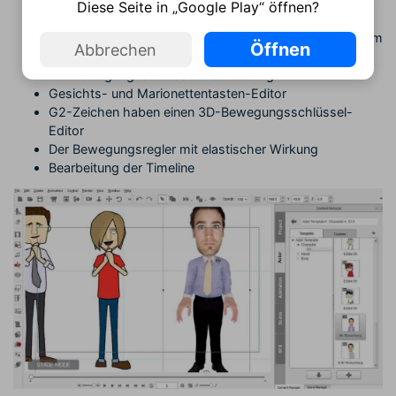
Wirbelsäulencharakteren aus den G3 Motion-
Diese Seite in „Google Play“ öffnen?
Bibliotheken
Fließende Ausdrücke mit verbessertem sprite-basiertem
Öffnen
Abbrechen
Gesichtssystem
2D-Bewegungsschlüssel-Bearbeitung
Gesichts- und Marionettentasten-Editor
G2-Zeichen haben einen 3D-Bewegungsschlüssel-
Editor
Der Bewegungsregler mit elastischer Wirkung
Bearbeitung der Timeline