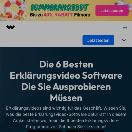
Jetzt testen
Top-Produkte
KI-gestützte digitale Kreativität
Produkte
Business
Dienstprogramme
Die 6 Besten
Überblick
Plattformen
KI
Über uns
Erklärungsvideo Software
Lösungen
Funktionen
Die Sie Ausprobieren
Video/Foto
Presseraum
Lösungen
Assets
Müssen
Audio
Wer
Shop
Ressourcen
Text
Ertklärungsvideos sind wichtig für das Geschäft. Wissen Sie,
Video-Lösungen
Support
was die beste Erklärungsvideo-Software dafür ist? In diesem
Hilfe-Center
Artikel stellen wir Ihnen die 6 besten Erklärungsvideo-
Video-Prompts
Meisterkurs
Programme vor. Schauen Sie sie sich an!
Erste Schritte
Über
Über 100 heiße Video-
Beherrschen Sie