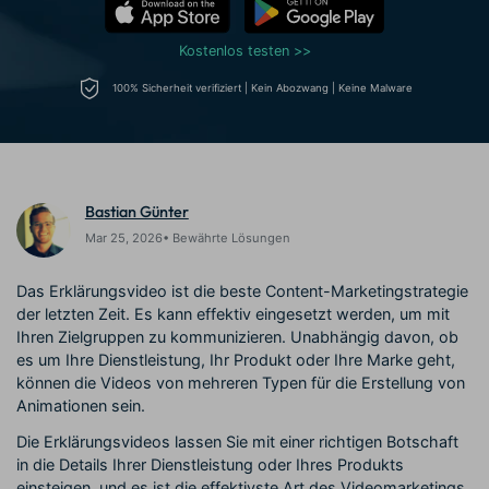
Prompts – schnell ähnliche
fortgeschrittene
Kunden-Support
Videos erstellen
Videobearbeitungsfähigkeiten
Kostenlos testen >>
KAUFEN
Anmelden
Über Uns
Bewertungen
100% Sicherheit verifiziert | Kein Abozwang | Keine Malware
Unsere Mission, Geschichte
Finden Sie mehr über Filmora
Kickstart Bootcamp
DIY-Spezialeffekte
und Kunden
Nachrichten und
Suchen
Bewertungen
Lernen, ausdrücken und
Erfahren Sie, wie Sie einen
erweitern Sie Ihre
Spezialeffekt erzeugen
Videobearbeitungs-
können
Fähigkeiten mit Filmora
Bastian Günter
Kunden-Geschichten
Affiliate-Programm
Mar 25, 2026• Bewährte Lösungen
Erfahren Sie, wie unsere
Schalten Sie Partnerschaften
Kunden Erfolg haben
auf Unternehmensebene frei
Das Erklärungsvideo ist die beste Content-Marketingstrategie
Creator
Freunde-werben-
Monetarisierungs-
Programm
der letzten Zeit. Es kann effektiv eingesetzt werden, um mit
Programm
Ihren Zielgruppen zu kommunizieren. Unabhängig davon, ob
An Freunde empfehlen,
Monetarisieren Sie
Belohnungen erhalten
es um Ihre Dienstleistung, Ihr Produkt oder Ihre Marke geht,
Ihren Einfluss mit Filmora
können die Videos von mehreren Typen für die Erstellung von
Animationen sein.
Blog
Die Erklärungsvideos lassen Sie mit einer richtigen Botschaft
in die Details Ihrer Dienstleistung oder Ihres Produkts
einsteigen, und es ist die effektivste Art des Videomarketings.