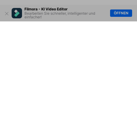
Filmora - KI Video Editor
ÖFFNEN
Bearbeiten Sie schneller, intelligenter und
einfacher!
Hero Produkte
Wondershare
KI entdecken
Hilfe-Center