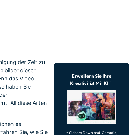
erfahren 👉
nigung der Zeit zu
lbilder dieser
Erweitern Sie Ihre
wenn das Video
Kreativität Mit KI！
ise haben Sie
der
t. All diese Arten
ichen es
fahren Sie, wie Sie
* Sichere Download-Garantie,