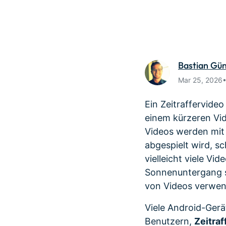
Monetarisieren Sie
An Freunde
Ihren Einfluss mit Filmora
Belohnunge
Bastian Gü
Mar 25, 2026
Ein Zeitraffervideo
einem kürzeren Vid
Videos werden mit 
abgespielt wird, sc
vielleicht viele Vi
Sonnenuntergang sc
von Videos verwend
Viele Android-Gerä
Benutzern,
Zeitraf