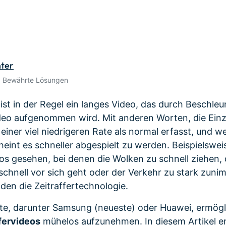
Alle Produkte ansehen
 empfehlen,
Mehr 
Kostenloser Download
Kostenloser Download
n erhalten
Kostenloser Download
Kostenloser Download
nter
• Bewährte Lösungen
 ist in der Regel ein langes Video, das durch Beschleu
eo aufgenommen wird. Mit anderen Worten, die Einze
einer viel niedrigeren Rate als normal erfasst, und 
heint es schneller abgespielt zu werden. Beispielswe
deos gesehen, bei denen die Wolken zu schnell ziehen, 
hnell vor sich geht oder der Verkehr zu stark zunimm
en die Zeitraffertechnologie.
te, darunter Samsung (neueste) oder Huawei, ermögl
fervideos
mühelos aufzunehmen. In diesem Artikel er