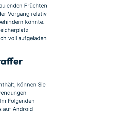
faulenden Früchten
er Vorgang relativ
behindern könnte.
peicherplatz
uch voll aufgeladen
raffer
nthält, können Sie
nwendungen
. Im Folgenden
s auf Android