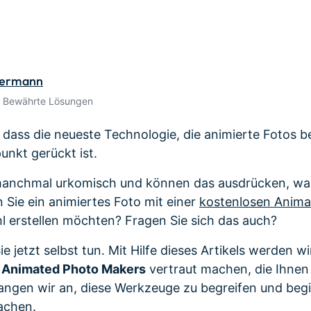
Alle Produkte ansehen
de empfehlen,
Meh
Kostenloser Download
Kostenloser Download
gen erhalten
Kostenloser Download
dermann
Kostenloser Download
• Bewährte Lösungen
, dass die neueste Technologie, die animierte Fotos b
punkt gerückt ist.
manchmal urkomisch und können das ausdrücken, wa
Sie ein animiertes Foto mit einer
kostenlosen Anima
l erstellen möchten? Fragen Sie sich das auch?
 jetzt selbst tun. Mit Hilfe dieses Artikels werden wi
n
Animated Photo Makers
vertraut machen, die Ihnen
 Fangen wir an, diese Werkzeuge zu begreifen und beg
achen.