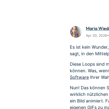
Monetarisieren Sie
An Freun
Ihren Einfluss mit Filmora
Belohnun
Maria Wie
Apr 30, 2026
Es ist kein Wunder
sagt, in den Mittel
Diese Loops sind 
können. Was, wenn 
Software
Ihrer Wah
Nun! Das können Sie
wirklich nützliche
ein Bild animiert.
eigenen GIFs zu m