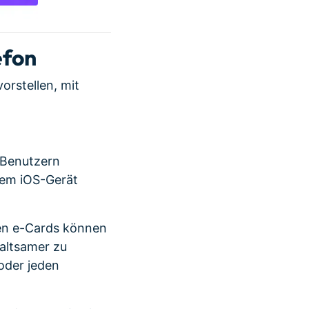
efon
rstellen, mit
-Benutzern
nem iOS-Gerät
 den e-Cards können
haltsamer zu
 oder jeden