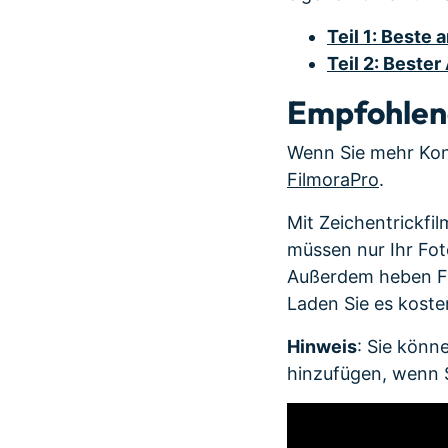
Teil 1: Beste 
Teil 2: Beste
Empfohlen
Wenn Sie mehr Kon
FilmoraPro
.
Mit Zeichentrickfil
müssen nur Ihr Fot
Außerdem heben Far
Laden Sie es koste
Hinweis
: Sie könn
hinzufügen, wenn 