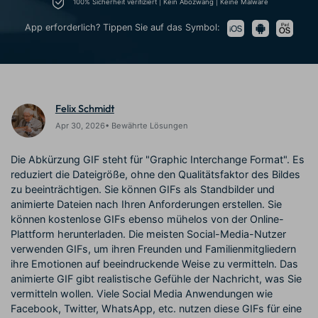
Trends
100% Sicherheit verifiziert | Kein Abozwang | Keine Malware
Prompts – schnell ähnliche
fortgeschrittene
Kunden-Support
Videos erstellen
Videobearbeitungsfähigkeiten
App erforderlich? Tippen Sie auf das Symbol:
KAUFEN
Anmelden
Über Uns
Bewertungen
Unsere Mission, Geschichte
Finden Sie mehr über Filmora
Kickstart Bootcamp
DIY-Spezialeffekte
und Kunden
Nachrichten und
Suchen
Bewertungen
Lernen, ausdrücken und
Erfahren Sie, wie Sie einen
Felix Schmidt
erweitern Sie Ihre
Spezialeffekt erzeugen
Videobearbeitungs-
können
Apr 30, 2026• Bewährte Lösungen
Fähigkeiten mit Filmora
Kunden-Geschichten
Affiliate-Programm
Die Abkürzung GIF steht für "Graphic Interchange Format". Es
Erfahren Sie, wie unsere
Schalten Sie Partnerschaften
reduziert die Dateigröße, ohne den Qualitätsfaktor des Bildes
Kunden Erfolg haben
auf Unternehmensebene frei
zu beeinträchtigen. Sie können GIFs als Standbilder und
Creator
Freunde-werben-
Monetarisierungs-
Programm
animierte Dateien nach Ihren Anforderungen erstellen. Sie
Programm
können kostenlose GIFs ebenso mühelos von der Online-
An Freunde empfehlen,
Monetarisieren Sie
Belohnungen erhalten
Plattform herunterladen. Die meisten Social-Media-Nutzer
Ihren Einfluss mit Filmora
verwenden GIFs, um ihren Freunden und Familienmitgliedern
ihre Emotionen auf beeindruckende Weise zu vermitteln. Das
Blog
animierte GIF gibt realistische Gefühle der Nachricht, was Sie
vermitteln wollen. Viele Social Media Anwendungen wie
Facebook, Twitter, WhatsApp, etc. nutzen diese GIFs für eine