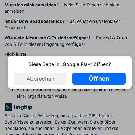
Muss ich mich anmelden?
-- Nein, Sie müssen sich nicht
anmelden
Ist der Download kostenlos?
-- Ja, es ist ein kostenloser
Download
Wie viele Arten von GIFs sind verfügbar?
-- Es sind 8 Arten
von GIFs in dieser Umgebung verfügbar
Highlights
Diese Seite in „Google Play“ öffnen?
Einfacher Zugriff auf den richtigen Typ von Reaktions-
GIFs auf dieser Plattform
Sie können alle Arten von Reaktions-GIFs wie Ja, Nein,
Öffnen
Abbrechen
Liebe, etc. finden
Es hat erstaunliche Sammlungen von Reaktion GIFs in
einer organisierten Weise
5.
Imgflip
Es ist ein Online-Werkzeug, um attraktive GIFs für Ihre
Bedürfnisse zu erstellen. Es genügt, wenn Sie die Bilder
hochladen, sie anordnen, die Optionen einstellen und die
gewünschten GIFs in kürzester Zeit generieren.