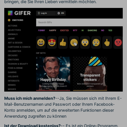
bringen, die Sie Ihren Lieben vermitteln möchten.
Muss ich mich anmelden?
--Ja, Sie müssen sich mit Ihrem E-
Mail-Benutzernamen und Passwort oder Ihrem Facebook-
Konto anmelden, um auf die erweiterten Funktionen dieser
Anwendung zugreifen zu können
Ist der Download kostenlos?
-- Es ist ein Online-Programm,