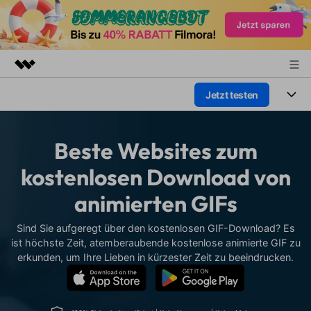
Jetzt testen
Top-Produkte
KI-gestützte digitale Kreativität
Produkte
Business
Dienstprogramme
Beste Websites zum
Überblick
Plattformen
KI
Über uns
kostenlosen Download von
Lösungen
Funktionen
animierten GIFs
Video/Foto
Presseraum
Lösungen
Assets
Audio
Sind Sie aufgeregt über den kostenlosen GIF-Download? Es
Soziale Medien
Shop
Ressourcen
ist höchste Zeit, atemberaubende kostenlose animierte GIF zu
Text
erkunden, um Ihre Lieben in kürzester Zeit zu beeindrucken.
Marketing & Business
Support
Hilfe-Center
Lifestyle & Spaß
Video-Prompts
Meisterkurs
Erste Schritte
Über
Über 100 heiße Video-
Beherrschen Sie