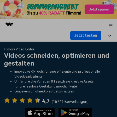
Jetzt testen
Top-Produkte
KI-gestützte digitale Kreativität
Produkte
Business
Filmora Video Editor
Dienstprogramme
Videos schneiden, optimieren und
Überblick
Plattformen
KI
gestalten
Über uns
Lösungen
Funktionen
Innovative KI-Tools für eine effiziente und professionelle
Video/Foto
Lösungen
Presseraum
Videobearbeitung
Assets
Umfangreiche Vorlagen & lizenzfreie kreative Assets
Audio
für grenzenlose Gestaltungsmöglichkeiten
Wer
Ressourcen
Shop
Gratisversion ohne Ablaufdatum nutzen
Text
Video-Lösungen
4,7
Hilfe-Center
Support
(
15746 Bewertungen
)
Video-Prompts
Meisterkurs
Erste Schritte
Über
Über 100 heiße Video-
Beherrschen Sie