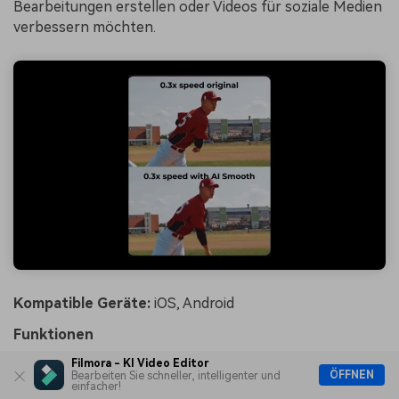
Bearbeitungen erstellen oder Videos für soziale Medien
verbessern möchten.
Kompatible Geräte:
iOS, Android
Funktionen
Filmora - KI Video Editor
Bietet hochwertige Zeitlupen-Effekte.
ÖFFNEN
Bearbeiten Sie schneller, intelligenter und
einfacher!