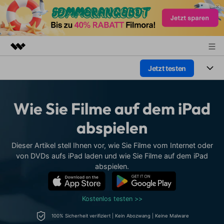
Jetzt testen
Top-Produkte
KI-gestützte digitale Kreativität
Produkte
Business
Dienstprogramme
Wie Sie Filme auf dem iPad
Überblick
Plattformen
KI
Über uns
abspielen
Lösungen
Funktionen
Video/Foto
Presseraum
Lösungen
Dieser Artikel stell Ihnen vor, wie Sie Filme vom Internet oder
Assets
von DVDs aufs iPad laden und wie Sie Filme auf dem iPad
Audio
Wer
abspielen.
Shop
Ressourcen
Text
Video-Lösungen
Support
Hilfe-Center
Kostenlos testen >>
Video-Prompts
Meisterkurs
100% Sicherheit verifiziert | Kein Abozwang | Keine Malware
Erste Schritte
Über
Über 100 heiße Video-
Beherrschen Sie