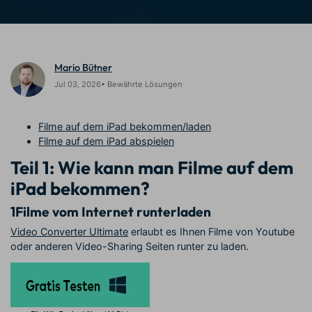
Prompts – schnell ähnliche
fortgeschrittene
Kunden-Support
Videos erstellen
Videobearbeitungsfähigkeiten
KAUFEN
Anmelden
Über Uns
Bewertungen
Mario Bütner
Unsere Mission, Geschichte
Finden Sie mehr über Filmora
Kickstart Bootcamp
DIY-Spezialeffekte
und Kunden
Nachrichten und
Jul 03, 2026• Bewährte Lösungen
Suchen
Bewertungen
Lernen, ausdrücken und
Erfahren Sie, wie Sie einen
erweitern Sie Ihre
Spezialeffekt erzeugen
Videobearbeitungs-
können
Filme auf dem iPad bekommen/laden
Fähigkeiten mit Filmora
Filme auf dem iPad abspielen
Kunden-Geschichten
Affiliate-Programm
Teil 1: Wie kann man Filme auf dem
Erfahren Sie, wie unsere
Schalten Sie Partnerschaften
Kunden Erfolg haben
auf Unternehmensebene frei
iPad bekommen?
Creator
Freunde-werben-
Monetarisierungs-
Programm
1
Filme vom Internet runterladen
Programm
An Freunde empfehlen,
Monetarisieren Sie
Belohnungen erhalten
Video Converter Ultimate
erlaubt es Ihnen Filme von Youtube
Ihren Einfluss mit Filmora
oder anderen Video-Sharing Seiten runter zu laden.
Blog