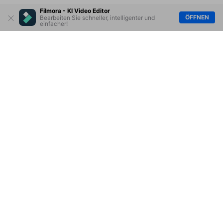
Filmora - KI Video Editor
ÖFFNEN
Bearbeiten Sie schneller, intelligenter und
einfacher!
Hero Produkte
Wondershare
KI entdecken
Hilfe-Center