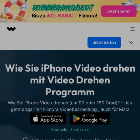
Jetzt testen
Top-Produkte
KI-gestützte digitale Kreativität
Produkte
Business
Dienstprogramme
Wie Sie iPhone Video drehen
Überblick
Plattformen
KI
Über uns
mit Video Drehen
Lösungen
Funktionen
Programm
Video/Foto
Presseraum
Lösungen
Assets
Audio
Wie Sie iPhone Video drehen (um 90 oder 180 Grad)? - das
Soziale Medien
Shop
Ressourcen
geht sogar mit Filmora Videobearbeitung , auch für Mac!
Text
Marketing & Business
Support
Hilfe-Center
Lifestyle & Spaß
Kostenlos testen >>
Video-Prompts
Meisterkurs
Erste Schritte
Über
Über 100 heiße Video-
Beherrschen Sie