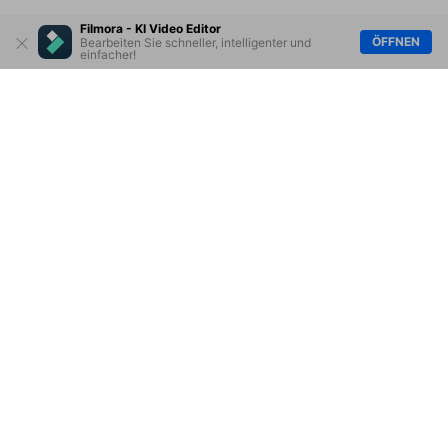
Filmora - KI Video Editor
ÖFFNEN
Bearbeiten Sie schneller, intelligenter und
einfacher!
Hero Produkte
Wondershare
KI entdecken
Hilfe-Center