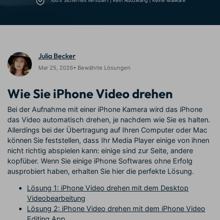
100% Sicherheit verifiziert | Kein Abozwang | Keine Malware
Trends
Prompts – schnell ähnliche
fortgeschrittene
Kunden-Support
Videos erstellen
Videobearbeitungsfähigkeiten
KAUFEN
Anmelden
Über Uns
Bewertungen
Unsere Mission, Geschichte
Finden Sie mehr über Filmora
Julia Becker
Kickstart Bootcamp
DIY-Spezialeffekte
und Kunden
Nachrichten und
Suchen
Bewertungen
Lernen, ausdrücken und
Erfahren Sie, wie Sie einen
Mar 25, 2026• Bewährte Lösungen
erweitern Sie Ihre
Spezialeffekt erzeugen
Videobearbeitungs-
können
Wie Sie iPhone Video drehen
Fähigkeiten mit Filmora
Kunden-Geschichten
Affiliate-Programm
Bei der Aufnahme mit einer iPhone Kamera wird das iPhone
Erfahren Sie, wie unsere
Schalten Sie Partnerschaften
das Video automatisch drehen, je nachdem wie Sie es halten.
Kunden Erfolg haben
auf Unternehmensebene frei
Allerdings bei der Übertragung auf Ihren Computer oder Mac
Creator
Freunde-werben-
können Sie feststellen, dass Ihr Media Player einige von ihnen
Monetarisierungs-
Programm
Programm
nicht richtig abspielen kann: einige sind zur Seite, andere
An Freunde empfehlen,
Monetarisieren Sie
kopfüber. Wenn Sie einige iPhone Softwares ohne Erfolg
Belohnungen erhalten
Ihren Einfluss mit Filmora
ausprobiert haben, erhalten Sie hier die perfekte Lösung.
Lösung 1: iPhone Video drehen mit dem Desktop
Blog
Videobearbeitung
Lösung 2: iPhone Video drehen mit dem iPhone Video
Editing App