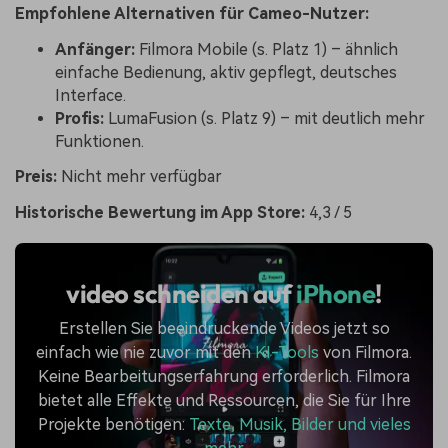
Empfohlene Alternativen für Cameo-Nutzer:
Anfänger:
Filmora Mobile (s. Platz 1) – ähnlich
einfache Bedienung, aktiv gepflegt, deutsches
Interface.
Profis:
LumaFusion (s. Platz 9) – mit deutlich mehr
Funktionen.
Preis:
Nicht mehr verfügbar
Historische Bewertung im App Store:
4,3 / 5
video schneiden auf
iPhone
!
Erstellen Sie beeindruckende Videos jetzt so
einfach wie nie zuvor mit den
KI-Tools
von Filmora.
Keine Bearbeitungserfahrung erforderlich. Filmora
bietet alle Effekte und Ressourcen, die Sie für Ihre
Projekte benötigen:
Texte, Musik, Bilder und vieles