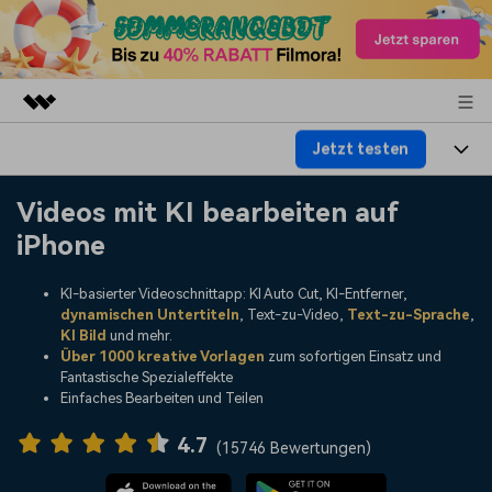
Jetzt testen
Top-Produkte
KI-gestützte digitale Kreativität
Produkte
Business
Videos mit KI bearbeiten auf
Dienstprogramme
iPhone
Überblick
Plattformen
KI
Über uns
Lösungen
KI-basierter Videoschnittapp: KI Auto Cut, KI-Entferner,
Funktionen
Video/Foto
Lösungen
Presseraum
dynamischen Untertiteln
, Text-zu-Video,
Text-zu-Sprache
,
KI Bild
und mehr.
Assets
Audio
Über 1000 kreative Vorlagen
zum sofortigen Einsatz und
Wer
Ressourcen
Shop
Fantastische Spezialeffekte
Text
Einfaches Bearbeiten und Teilen
Video-Lösungen
Hilfe-Center
Support
4.7
(
15746 Bewertungen
)
Video-Prompts
Meisterkurs
Erste Schritte
Über
Über 100 heiße Video-
Beherrschen Sie