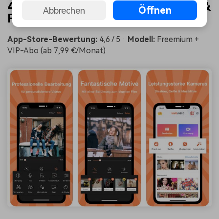
4. VivaVideo – Bestes für Sticker &
Öffnen
Abbrechen
Filter
App-Store-Bewertung:
4,6 / 5 ·
Modell:
Freemium +
VIP-Abo (ab 7,99 €/Monat)