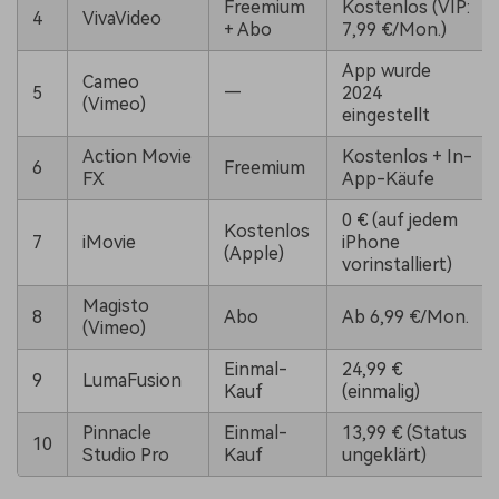
Freemium
Kostenlos (VIP:
4
VivaVideo
+ Abo
7,99 €/Mon.)
App wurde
Cameo
5
—
2024
(Vimeo)
eingestellt
Action Movie
Kostenlos + In-
6
Freemium
FX
App-Käufe
0 € (auf jedem
Kostenlos
7
iMovie
iPhone
(Apple)
vorinstalliert)
Magisto
8
Abo
Ab 6,99 €/Mon.
(Vimeo)
Einmal-
24,99 €
9
LumaFusion
Kauf
(einmalig)
Pinnacle
Einmal-
13,99 € (Status
10
Studio Pro
Kauf
ungeklärt)