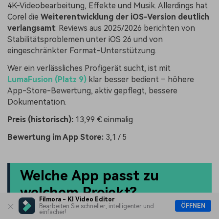
4K-Videobearbeitung, Effekte und Musik. Allerdings hat
Corel die
Weiterentwicklung der iOS-Version deutlich
verlangsamt
: Reviews aus 2025/2026 berichten von
Stabilitätsproblemen unter iOS 26 und von
eingeschränkter Format-Unterstützung.
Wer ein verlässliches Profigerät sucht, ist mit
LumaFusion (Platz 9)
klar besser bedient – höhere
App-Store-Bewertung, aktiv gepflegt, bessere
Dokumentation.
Preis (historisch):
13,99 € einmalig
Bewertung im App Store:
3,1 / 5
Welche App passt zu
welchem Projekt?
Filmora - KI Video Editor
ÖFFNEN
Bearbeiten Sie schneller, intelligenter und
einfacher!