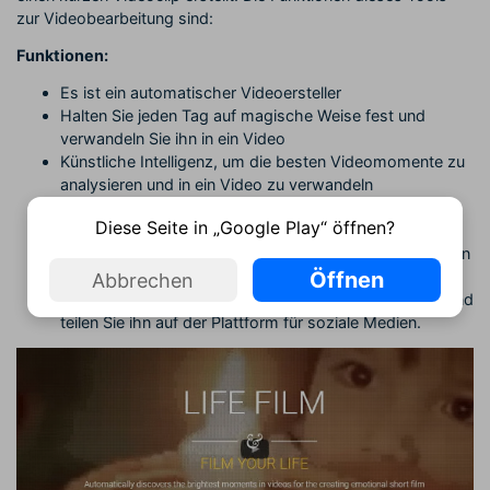
zur Videobearbeitung sind:
Funktionen:
Es ist ein automatischer Videoersteller
Halten Sie jeden Tag auf magische Weise fest und
verwandeln Sie ihn in ein Video
Künstliche Intelligenz, um die besten Videomomente zu
analysieren und in ein Video zu verwandeln
Laden Sie einfach das Video Ihrer Tour oder Ihres
Diese Seite in „Google Play“ öffnen?
Ausflugs hoch und entspannen Sie sich, während der
Editor das Video automatisch bearbeitet, um die besten
Momente hervorzuheben.
Öffnen
Abbrechen
Erstellen Sie einen Film innerhalb von 20-30 Minuten und
teilen Sie ihn auf der Plattform für soziale Medien.