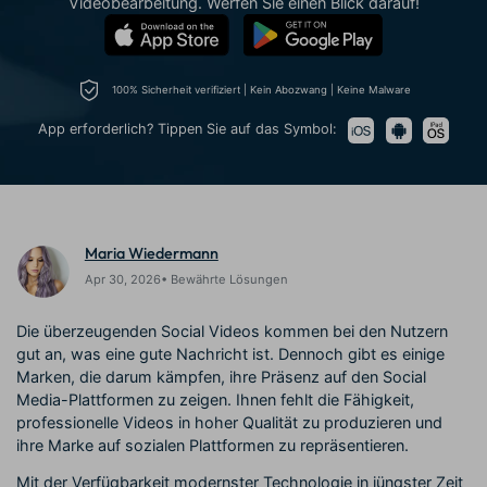
Videobearbeitung. Werfen Sie einen Blick darauf!
Prompts – schnell ähnliche
fortgeschrittene
Kunden-Support
Videos erstellen
Videobearbeitungsfähigkeiten
KAUFEN
Anmelden
Über Uns
Bewertungen
100% Sicherheit verifiziert | Kein Abozwang | Keine Malware
Unsere Mission, Geschichte
Finden Sie mehr über Filmora
Kickstart Bootcamp
DIY-Spezialeffekte
und Kunden
Nachrichten und
App erforderlich? Tippen Sie auf das Symbol:
Suchen
Bewertungen
Lernen, ausdrücken und
Erfahren Sie, wie Sie einen
erweitern Sie Ihre
Spezialeffekt erzeugen
Videobearbeitungs-
können
Fähigkeiten mit Filmora
Kunden-Geschichten
Affiliate-Programm
Maria Wiedermann
Erfahren Sie, wie unsere
Schalten Sie Partnerschaften
Kunden Erfolg haben
auf Unternehmensebene frei
Apr 30, 2026• Bewährte Lösungen
Creator
Freunde-werben-
Monetarisierungs-
Programm
Programm
Die überzeugenden Social Videos kommen bei den Nutzern
An Freunde empfehlen,
gut an, was eine gute Nachricht ist. Dennoch gibt es einige
Monetarisieren Sie
Belohnungen erhalten
Ihren Einfluss mit Filmora
Marken, die darum kämpfen, ihre Präsenz auf den Social
Media-Plattformen zu zeigen. Ihnen fehlt die Fähigkeit,
professionelle Videos in hoher Qualität zu produzieren und
Blog
ihre Marke auf sozialen Plattformen zu repräsentieren.
Mit der Verfügbarkeit modernster Technologie in jüngster Zeit