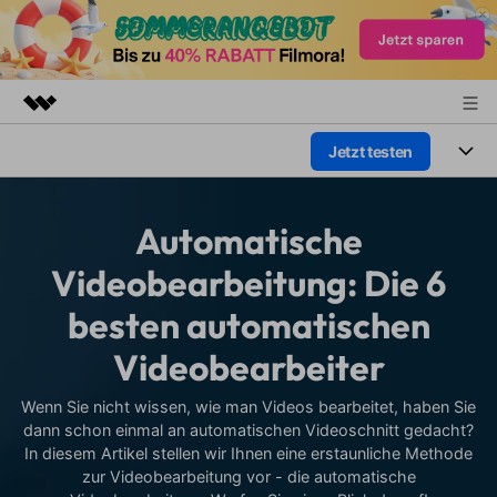
Jetzt testen
Top-Produkte
KI-gestützte digitale Kreativität
Produkte
Business
Dienstprogramme
Automatische
Überblick
Plattformen
KI
Über uns
Videobearbeitung: Die 6
Lösungen
Funktionen
besten automatischen
Video/Foto
Presseraum
Lösungen
Assets
Videobearbeiter
Audio
Wer
Shop
Ressourcen
Text
Wenn Sie nicht wissen, wie man Videos bearbeitet, haben Sie
Video-Lösungen
Support
dann schon einmal an automatischen Videoschnitt gedacht?
Hilfe-Center
In diesem Artikel stellen wir Ihnen eine erstaunliche Methode
Video-Prompts
Meisterkurs
zur Videobearbeitung vor - die automatische
Erste Schritte
Über
Über 100 heiße Video-
Beherrschen Sie