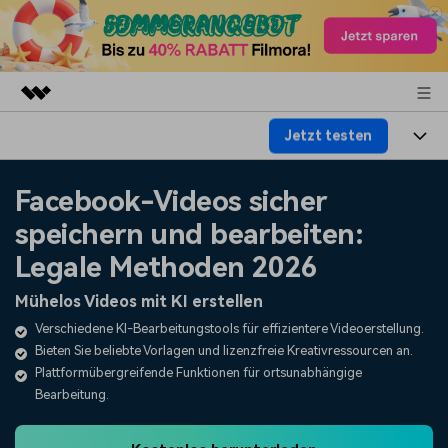
Jetzt testen
Top-Produkte
KI-gestützte digitale Kreativität
Produkte
Business
Facebook-Videos sicher
Dienstprogramme
Überblick
speichern und bearbeiten:
Plattformen
KI
Über uns
Lösungen
Legale Methoden 2026
Funktionen
Video/Foto
Lösungen
Presseraum
Mühelos Videos mit KI erstellen
Assets
Audio
Verschiedene KI-Bearbeitungstools für effizientere Videoerstellung.
Soziale Medien
Ressourcen
Shop
Bieten Sie beliebte Vorlagen und lizenzfreie Kreativressourcen an.
Text
Marketing & Business
Plattformübergreifende Funktionen für ortsunabhängige
Hilfe-Center
Support
Bearbeitung.
Lifestyle & Spaß
Video-Prompts
Meisterkurs
Erste Schritte
Über
Über 100 heiße Video-
Beherrschen Sie