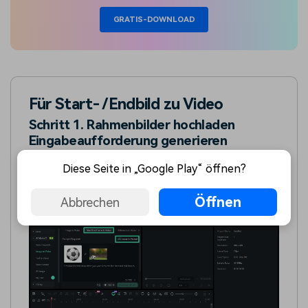
GRATIS-DOWNLOAD
Für Start- /Endbild zu Video
Schritt 1. Rahmenbilder hochladen
Eingabeaufforderung generieren
Importieren Sie den Start-und Endrahmen mithilfe der
Diese Seite in „Google Play“ öffnen?
angegebenen Optionen. Finden Sie als nächstes die
Bild
zur Aufforderung
option und klicken Sie darauf.
Öffnen
Abbrechen