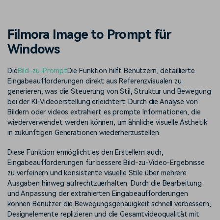
Trends
Prompts – schnell ähnliche
fortgeschrittene
Kunden-Support
Videos erstellen
Videobearbeitungsfähigkeiten
KAUFEN
Anmelden
Filmora Image to Prompt für
Über Uns
Bewertungen
Windows
Unsere Mission, Geschichte
Finden Sie mehr über Filmora
Kickstart Bootcamp
DIY-Spezialeffekte
und Kunden
Nachrichten und
Suchen
Bewertungen
Lernen, ausdrücken und
Erfahren Sie, wie Sie einen
Die
Bild-zu-Prompt
Die Funktion hilft Benutzern, detaillierte
erweitern Sie Ihre
Spezialeffekt erzeugen
Eingabeaufforderungen direkt aus Referenzvisualen zu
Videobearbeitungs-
können
generieren, was die Steuerung von Stil, Struktur und Bewegung
Fähigkeiten mit Filmora
bei der KI-Videoerstellung erleichtert. Durch die Analyse von
Kunden-Geschichten
Affiliate-Programm
Bildern oder videos extrahiert es prompte Informationen, die
Erfahren Sie, wie unsere
Schalten Sie Partnerschaften
wiederverwendet werden können, um ähnliche visuelle Ästhetik
Kunden Erfolg haben
auf Unternehmensebene frei
Creator
Freunde-werben-
in zukünftigen Generationen wiederherzustellen.
Monetarisierungs-
Programm
Programm
An Freunde empfehlen,
Diese Funktion ermöglicht es den Erstellern auch,
Monetarisieren Sie
Belohnungen erhalten
Eingabeaufforderungen für bessere Bild-zu-Video-Ergebnisse
Ihren Einfluss mit Filmora
zu verfeinern und konsistente visuelle Stile über mehrere
Ausgaben hinweg aufrechtzuerhalten. Durch die Bearbeitung
Blog
und Anpassung der extrahierten Eingabeaufforderungen
können Benutzer die Bewegungsgenauigkeit schnell verbessern,
Designelemente replizieren und die Gesamtvideoqualität mit