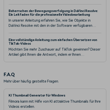
anfängerfreundliche Optionen wie Catalyst Browse und
Filmora, um Ihren kreativen Workflow zu verbessern.
Beherrschen der Bewegungsverfolgung in DaVinci Resolve:
Ein Leitfaden für die professionelle Videobearbeitung
In unserer Anleitung erfahren Sie, wie Sie Objekte in
DaVinci Resolve mit den in der Software verfügbaren
Fusion Tracker Tools verfolgen können. Dazu gehören
Punkt, Planar, Oberfläche und Kamera-Tracker.
Eine vollständige Anleitung zum einfachen Übersetzen von
TikTok-Videos
Möchten Sie mehr Zuschauer auf TikTok gewinnen? Dieser
Artikel gibt Ihnen die Antwort, indem er Ihnen
leistungsstarke KI-Videoübersetzungstools vorstellt!
F.A.Q
Mehr über häufig gestellte Fragen.
KI Thumbnail Generator für Windows
Filmora kann mit Hilfe von KI attraktive Thumbnails für Ihre
Videos erstellen.