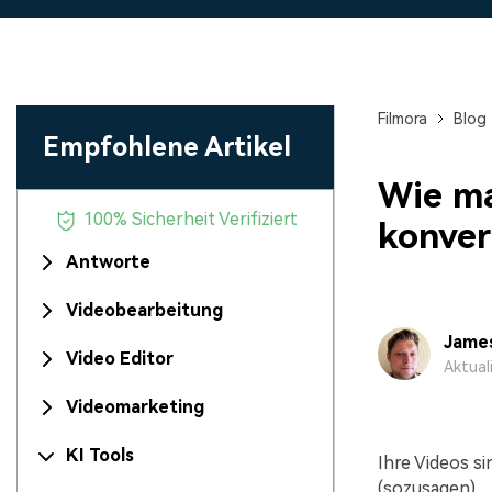
Monetarisieren Sie
An Freunde
Ihren Einfluss mit Filmora
Belohnungen
Filmora
Blog
Empfohlene Artikel
Wie ma
100% Sicherheit Verifiziert
konver
Antworte
Videobearbeitung
Jame
Video Editor
Aktual
Videomarketing
KI Tools
Ihre Videos si
(sozusagen).