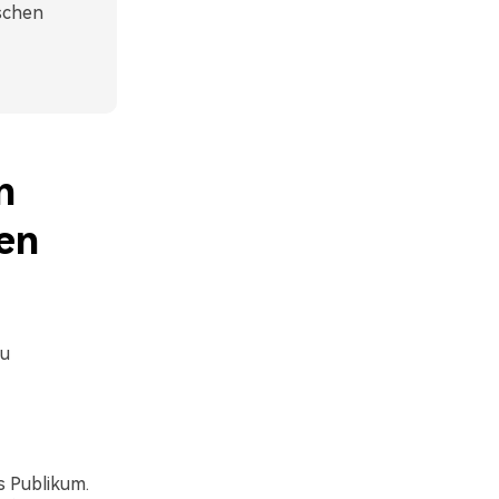
ischen
n
en
zu
s Publikum.