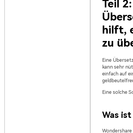
Teil 2
Übers
hilft,
zu üb
Eine Übersetzu
kann sehr nütz
einfach auf ei
geldbeutelfre
Eine solche S
Was is
Wondershare Fi