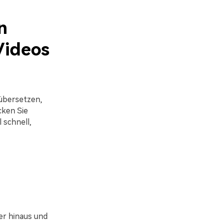
n
-Videos
 übersetzen,
cken Sie
 schnell,
ber hinaus und