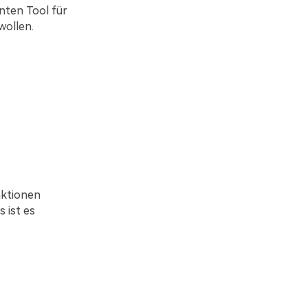
nten Tool für
wollen.
nktionen
 ist es