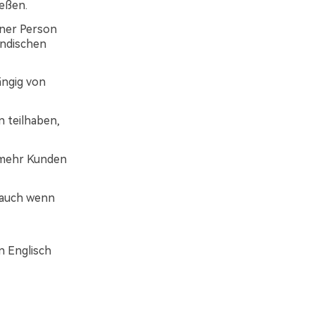
eßen.
iner Person
indischen
ängig von
n teilhaben,
e mehr Kunden
, auch wenn
n Englisch