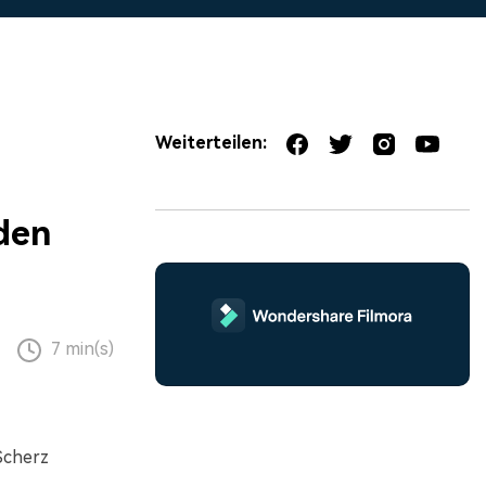
erfahren 👉
Weiterteilen:
den
7 min(s)
 Scherz