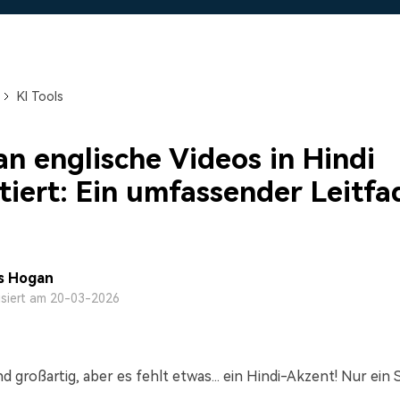
Alle Produkte ansehen
Mehr 
 empfehlen,
Kostenloser Download
Kostenloser Download
 erhalten
Kostenloser Download
KI Tools
Kostenloser Download
n englische Videos in Hindi
tiert: Ein umfassender Leitfa
s Hogan
isiert am 20-03-2026
nd großartig, aber es fehlt etwas... ein Hindi-Akzent! Nur ein