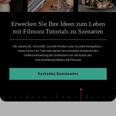
KAUFEN
Anmelden
Trends
Prompts – schnell ähnliche
fortgeschrittene
Kontakt
Kundengeschichten
Videos erstellen
Videobearbeitungsfähigkeiten
Wir helfen Ihnen gerne weiter
Erfahren Sie, wie unsere
Kunden erfolgreich sind
Suchen
Erwecken Sie Ihre Ideen zum Leben
Kickstart Bootcamp
DIY-Spezialeffekte
mit Filmora Tutorials zu Szenarien
Lernen, ausdrücken und
Erfahren Sie, wie Sie einen
Partnerprogramm
erweitern Sie Ihre
Spezialeffekt erzeugen
Entdecken Sie
Videobearbeitungs-
können
Ob Lebensstil, Geschäft, Soziale Medien oder Soziale Kompetenz -
Partnerschaften auf
Fähigkeiten mit Filmora
diese Reihe von Tutorials deckt verschiedene Szenarien der
Unternehmensniveau
Videobearbeitung ab. Entdecken wir die Kunst des
Geschichtenerzählens mit Filmora!
Support
Creator
Freunde-werben-
Monetarisierungs-
Programm
Kostenlos Downloaden
Lernen
Programm
An Freunde empfehlen,
Monetarisieren Sie
Belohnungen erhalten
Ihren Einfluss mit Filmora
Community
Empfohlene Inhalte