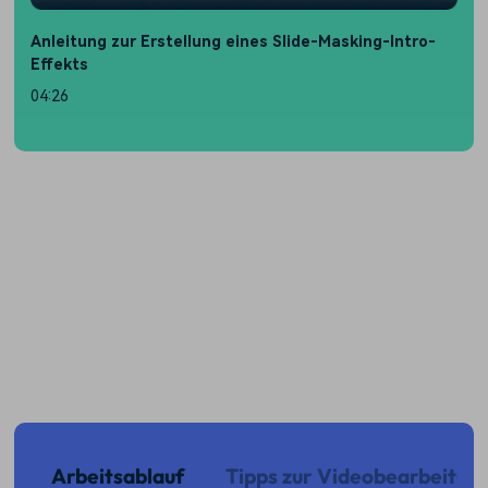
Anleitung zur Erstellung eines Slide-Masking-Intro-
A
Effekts
F
04:26
0
Arbeitsablauf
Tipps zur Videobearbeitun