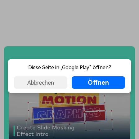
YouTube
TikTok
Instagram
Faceb
Diese Seite in „Google Play“ öffnen?
Öffnen
Abbrechen