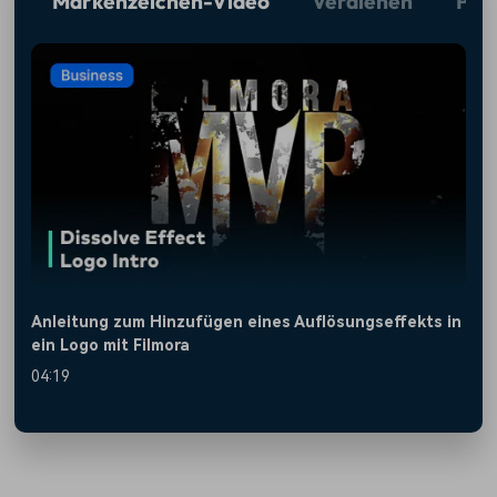
Markenzeichen-Video
Verdienen
Pro
on
Anleitung zum Hinzufügen eines Auflösungseffekts in
A
ein Logo mit Filmora
E
04:19
0