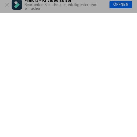
Filmora - KI Video Editor
KI entdecken
ÖFFNEN
Bearbeiten Sie schneller, intelligenter und
einfacher!
Hilfe-Center
Sprache
Unsere AGB
Datenschutzerklärung
Impressum