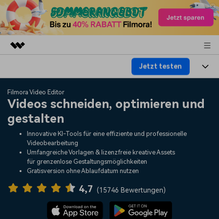
Jetzt testen
Top-Produkte
KI-gestützte digitale Kreativität
Produkte
Business
Filmora Video Editor
Dienstprogramme
Videos schneiden, optimieren und
Überblick
Plattformen
KI
gestalten
Über uns
Lösungen
Funktionen
Innovative KI-Tools für eine effiziente und professionelle
Video/Foto
Lösungen
Presseraum
Videobearbeitung
Assets
Umfangreiche Vorlagen & lizenzfreie kreative Assets
Audio
für grenzenlose Gestaltungsmöglichkeiten
Soziale Medien
Ressourcen
Shop
Gratisversion ohne Ablaufdatum nutzen
Text
Marketing & Business
4,7
Hilfe-Center
Support
(
15746 Bewertungen
)
Lifestyle & Spaß
Video-Prompts
Meisterkurs
Erste Schritte
Über
Über 100 heiße Video-
Beherrschen Sie