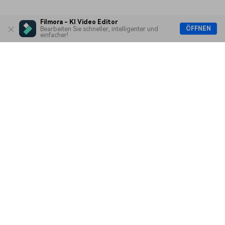
Filmora - KI Video Editor
ÖFFNEN
Bearbeiten Sie schneller, intelligenter und
einfacher!
Hero Produkte
Wondershare
KI entdecken
Hilfe-Center