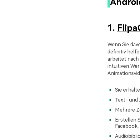
Androi
1.
Flipa
Wenn Sie davo
definitiv helf
arbeitet nach
intuitiven We
Animationsvid
Sie erhalt
Text- und
Mehrere Z
Erstellen 
Facebook, 
Audiobibli