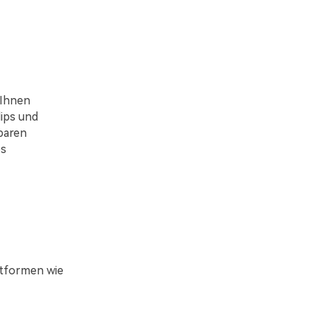
 Ihnen
lips und
baren
es
attformen wie