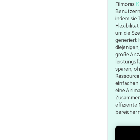
Filmoras
K
Benutzern 
indem sie 
Flexibilit
um die Sze
generiert 
diejenigen
große Anza
leistungsf
sparen, oh
Ressourcen
einfachen W
eine Anima
Zusammenfa
effiziente 
bereichern