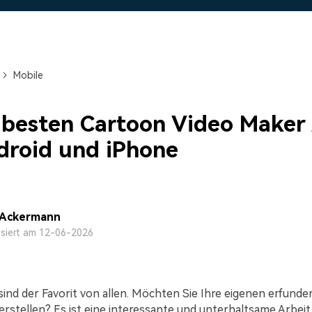
Alle Produkte ansehen
Mehr 
 empfehlen,
Kostenloser Download
Kostenloser Download
 erhalten
Kostenloser Download
Mobile
Kostenloser Download
 besten Cartoon Video Maker
droid und iPhone
 Ackermann
isiert am 12-06-2026
sind der Favorit von allen. Möchten Sie Ihre eigenen erfund
erstellen? Es ist eine interessante und unterhaltsame Arbeit