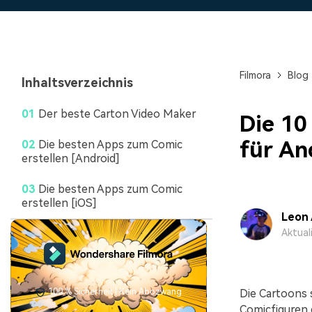
Monetarisieren Sie
An Freunde
Ihren Einfluss mit Filmora
Belohnungen
Filmora
Blog
Inhaltsverzeichnis
01
Der beste Carton Video Maker
Die 10
für An
02
Die besten Apps zum Comic
erstellen [Android]
03
Die besten Apps zum Comic
erstellen [iOS]
Leon
Aktual
100 % Sicherheit | Kein Abozwang
Die Cartoons 
Comicfiguren 