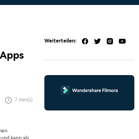
erfahren 👉
Weiterteilen:
 Apps
7 min(s)
enen
 und kann als