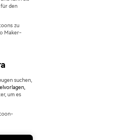
 für den
rtoons zu
deo Maker-
ra
eugen suchen,
elvorlagen,
er, um es
rtoon-