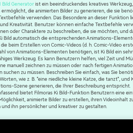
I Bild Generator
ist ein beeindruckendes kreatives Werkzeug,
ermöglicht, die animierten Bilder zu generieren, die sie benö
Textbefehle verwenden. Das Besondere an dieser Funktion lie
ät und Kreativität. Benutzer können einfache Textbefehle ve
nen oder Charaktere zu beschreiben, die sie möchten, und 
Ki Bild automatisch die entsprechenden Animations-Elemente
, die beim Erstellen von Comic-Videos (d. h. Comic-Video erste
hl von Animations-Elementen benötigen, ist Ki Bild ein sehr
ähiges Werkzeug. Es kann Benutzern helfen, viel Zeit und M
ne manuell zeichnen zu müssen oder nach fertigen Animati
 suchen zu müssen. Beschreiben Sie einfach, was Sie benöti
orten, wie z. B. "eine niedliche kleine Katze, die tanzt", und K
tions-Szene generieren, die Ihrer Beschreibung entspricht.
ssend bietet Filmoras Ki Bild-Funktion Benutzern eine ei
Möglichkeit, animierte Bilder zu erstellen, ihren Videoinhalt z
 und ihn persönlicher und kreativer zu gestalten.