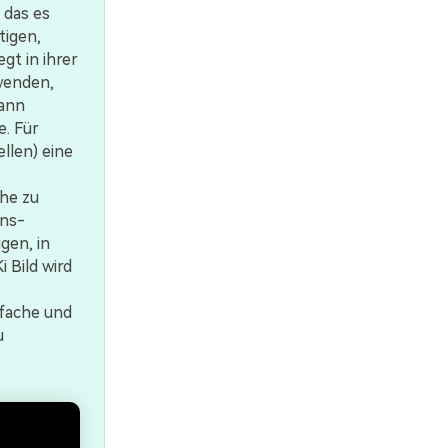
 das es
tigen,
gt in ihrer
rwenden,
dann
. Für
llen) eine
ühe zu
ons-
gen, in
i Bild wird
nfache und
u