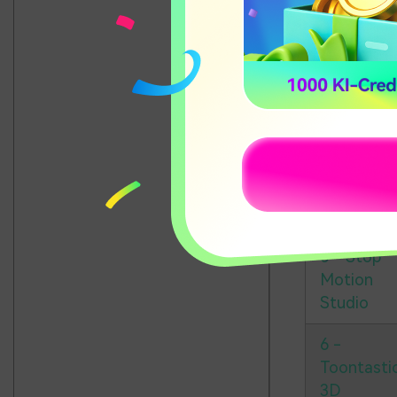
2 - Fotos-
App unter
Windows
3 - iMovie
4 -
KineMaste
5 - Stop
Motion
Studio
6 -
Toontasti
3D