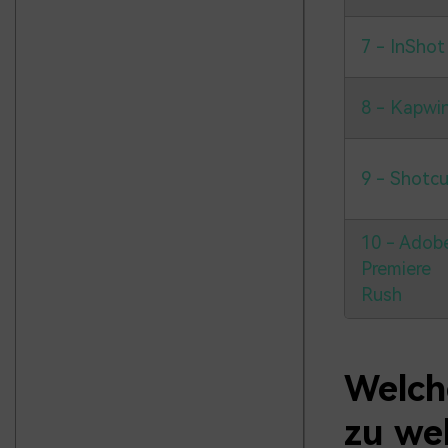
7 - InShot
8 - Kapwi
9 - Shotcu
10 - Adob
Premiere
Rush
Welch
zu we