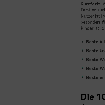
Kurzfazit:
W
Familien suc
Nutzer ist
i
besonders fü
Kinder ist, 
Beste Al
Beste ko
Beste Wa
Beste Wa
Beste ei
Die 1