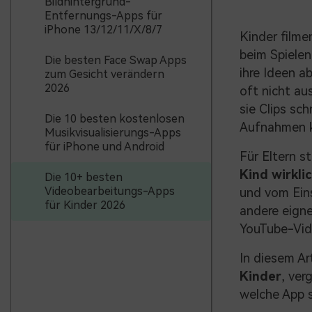
Bildhintergrund-
Entfernungs-Apps für
iPhone 13/12/11/X/8/7
Kinder filme
beim Spielen
Die besten Face Swap Apps
ihre Ideen a
zum Gesicht verändern
2026
oft nicht au
sie Clips sc
Die 10 besten kostenlosen
Aufnahmen k
Musikvisualisierungs-Apps
für iPhone und Android
Für Eltern st
Kind wirkli
Die 10+ besten
Videobearbeitungs-Apps
und vom Eins
für Kinder 2026
andere eigne
YouTube-Vid
In diesem Ar
Kinder
, ver
welche App s