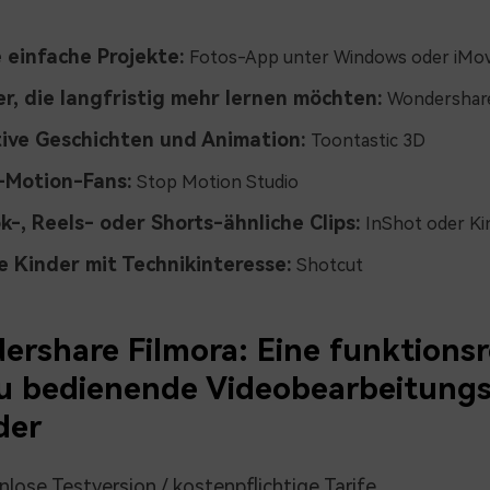
 einfache Projekte:
Fotos-App unter Windows oder iMov
er, die langfristig mehr lernen möchten:
Wondershare
tive Geschichten und Animation:
Toontastic 3D
-Motion-Fans:
Stop Motion Studio
k-, Reels- oder Shorts-ähnliche Clips:
InShot oder Ki
e Kinder mit Technikinteresse:
Shotcut
rshare Filmora: Eine funktionsr
zu bedienende Videobearbeitung
der
lose Testversion / kostenpflichtige Tarife