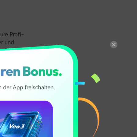
ure Profi-
er und
m Glück gibt
Kinder erste
Schwierigkeit
Leicht bis
g
mittel