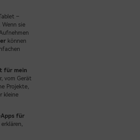
Tablet –
. Wenn sie
e Aufnehmen
er
können
infachen
t für mein
r, vom Gerät
e Projekte,
 kleine
-Apps für
erklären,