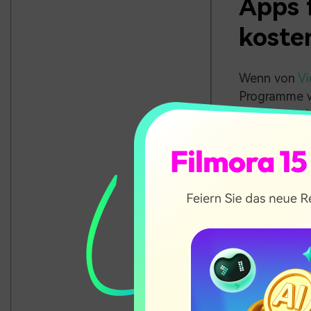
Apps f
koste
Wenn von
Vi
Programme 
Einsteiger s
es viele
kost
kreative Pro
Damit Sie sc
App
1 -
Wondersh
Filmora