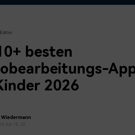
Alle Produkte ansehen
Mehr 
 empfehlen,
Kostenloser Download
Kostenloser Download
 erhalten
Kostenloser Download
Editor
Kostenloser Download
10+ besten
eobearbeitungs-Ap
Kinder 2026
a Wiedermann
d Jun 15, 26