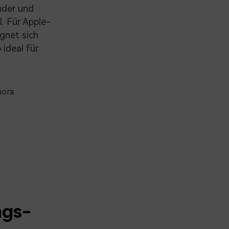
nder und
. Für Apple-
gnet sich
o
ideal für
mora
ngs-