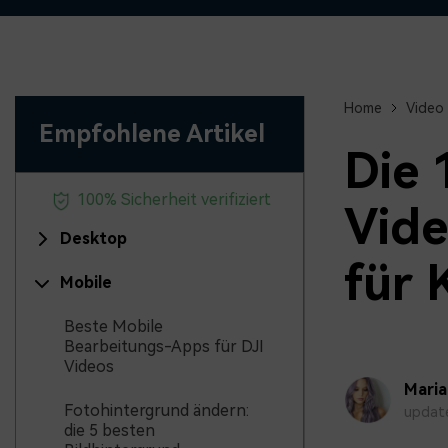
Monetarisieren Sie
An Freunde
Ihren Einfluss mit Filmora
Belohnungen
Home
Video 
Empfohlene Artikel
Die 
100% Sicherheit verifiziert
Vid
Desktop
für 
Mobile
Beste Mobile
Bearbeitungs-Apps für DJI
Videos
Mari
Fotohintergrund ändern:
update
die 5 besten