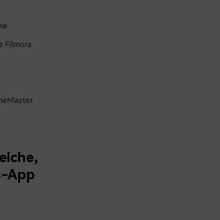
ie
 Filmora
neMaster
eiche,
s-App