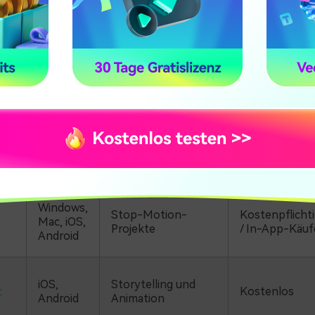
Erste einfache
Windows
Kostenlos
Projekte
Mac,
Kostenlose Apple-
iPhone,
Kostenlos
Bearbeitung
iPad
Mobile Bearbeitung
iOS,
Kostenlos /
mit mehr
Android
Abo
r
Funktionen
Windows,
Stop-Motion-
Kostenpflichti
Mac, iOS,
Projekte
/ In-App-Käuf
Android
iOS,
Storytelling und
c
Kostenlos
Android
Animation