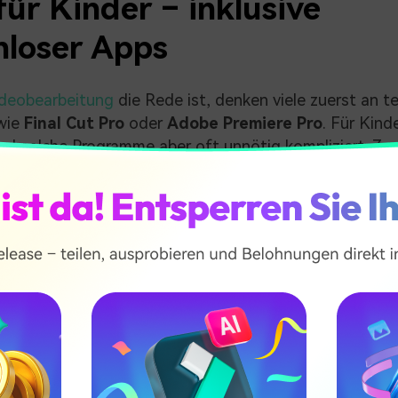
ür Kinder – inklusive
nloser Apps
deobearbeitung
die Rede ist, denken viele zuerst an te
wie
Final Cut Pro
oder
Adobe Premiere Pro
. Für Kind
ind solche Programme aber oft unnötig kompliziert. Zu
enlose oder preiswerte Video-Editoren
, mit denen 
jekte einfach umsetzen können.
hneller die passende App finden, hilft diese Übersicht:
Gerät
Am besten für
Preis
Windows,
Mitwachsender
Testversion /
are
Mac, iOS,
Allround-Editor
kostenpflichti
Android