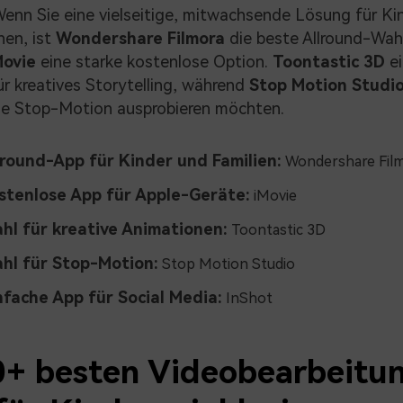
enn Sie eine vielseitige, mitwachsende Lösung für Ki
hen, ist
Wondershare Filmora
die beste Allround-Wahl
Movie
eine starke kostenlose Option.
Toontastic 3D
ei
r kreatives Storytelling, während
Stop Motion Studi
die Stop-Motion ausprobieren möchten.
lround-App für Kinder und Familien:
Wondershare Fil
stenlose App für Apple-Geräte:
iMovie
hl für kreative Animationen:
Toontastic 3D
hl für Stop-Motion:
Stop Motion Studio
nfache App für Social Media:
InShot
0+ besten Videobearbeitu