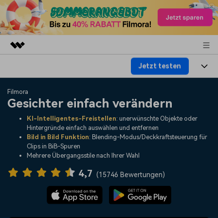
Jetzt testen
Top-Produkte
KI-gestützte digitale Kreativität
Produkte
Business
Filmora
Dienstprogramme
Gesichter einfach verändern
Überblick
Plattformen
KI
Über uns
KI-Intelligentes-Freistellen
: unerwünschte Objekte oder
Lösungen
Hintergründe einfach auswählen und entfernen
Funktionen
Video/Foto
Bild in Bild Funktion
: Blending-Modus/Deckkraftsteuerung für
Lösungen
Presseraum
Clips in BiB-Spuren
Assets
Mehrere Übergangsstile nach Ihrer Wahl
Audio
Soziale Medien
Ressourcen
Shop
4,7
(
15746 Bewertungen
)
Text
Marketing & Business
Hilfe-Center
Support
Lifestyle & Spaß
Video-Prompts
Meisterkurs
Erste Schritte
Über
Über 100 heiße Video-
Beherrschen Sie