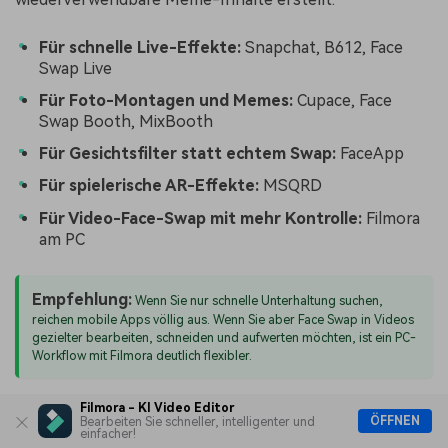
Für schnelle Live-Effekte:
Snapchat, B612, Face
Swap Live
Für Foto-Montagen und Memes:
Cupace, Face
Swap Booth, MixBooth
Für Gesichtsfilter statt echtem Swap:
FaceApp
Für spielerische AR-Effekte:
MSQRD
Für Video-Face-Swap mit mehr Kontrolle:
Filmora
am PC
Empfehlung:
Wenn Sie nur schnelle Unterhaltung suchen,
reichen mobile Apps völlig aus. Wenn Sie aber Face Swap in Videos
gezielter bearbeiten, schneiden und aufwerten möchten, ist ein PC-
Workflow mit Filmora deutlich flexibler.
Filmora - KI Video Editor
ÖFFNEN
Bearbeiten Sie schneller, intelligenter und
Tipps für bessere Face Swap
einfacher!