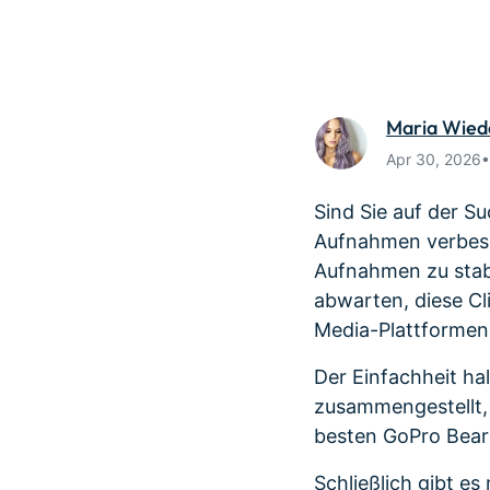
Monetarisieren Sie
An Freun
Ihren Einfluss mit Filmora
Belohnun
Maria Wie
Apr 30, 2026
Sind Sie auf der S
Aufnahmen verbess
Aufnahmen zu stabi
abwarten, diese Cli
Media-Plattformen
Der Einfachheit ha
zusammengestellt,
besten GoPro Bea
Schließlich gibt e