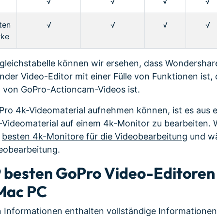
√
√
√
√
ten
√
√
√
√
rke
gleichstabelle können wir ersehen, dass Wondershare
der Video-Editor mit einer Fülle von Funktionen ist, 
g von GoPro-Actioncam-Videos ist.
oPro 4k-Videomaterial aufnehmen können, ist es aus 
4k-Videomaterial auf einem 4k-Monitor zu bearbeiten. 
r
besten 4k-Monitore für die Videobearbeitung
und wä
deobearbeitung.
 9 besten GoPro Video-Editoren
Mac PC
Informationen enthalten vollständige Informationen