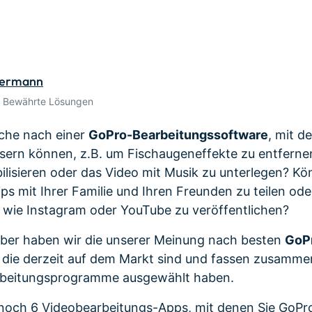
Alle Produkte ansehen
de empfehlen,
Meh
Kostenloser Download
gen erhalten
Kostenloser Download
Kostenloser Download
dermann
Kostenloser Download
• Bewährte Lösungen
uche nach einer
GoPro-Bearbeitungssoftware
, mit d
ern können, z.B. um Fischaugeneffekte zu entferne
lisieren oder das Video mit Musik zu unterlegen? Kön
ps mit Ihrer Familie und Ihren Freunden zu teilen oder
 wie Instagram oder YouTube zu veröffentlichen?
lber haben wir die unserer Meinung nach besten
GoPr
 die derzeit auf dem Markt sind und fassen zusamme
rbeitungsprogramme ausgewählt haben.
s noch 6 Videobearbeitungs-Apps, mit denen Sie GoPr