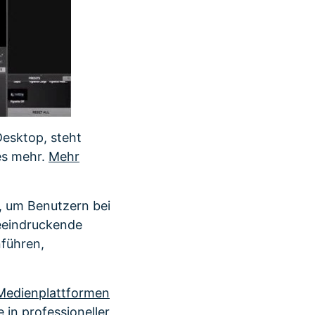
esktop, steht
es mehr.
Mehr
, um Benutzern bei
beeindruckende
führen,
 Medienplattformen
e in professioneller