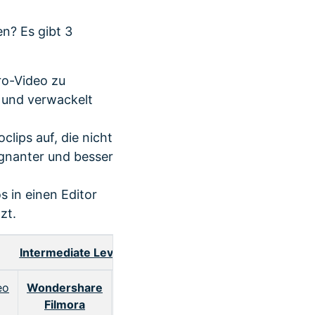
n? Es gibt 3
ro-Video zu
n und verwackelt
clips auf, die nicht
gnanter und besser
 in einen Editor
zt.
Intermediate Level
Advanced 
eo
Wondershare
Magix
Adobe
Sony
Filmora
Movie Edit
Premiere
Cataly