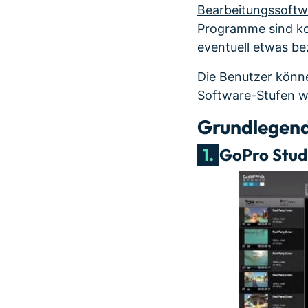
Bearbeitungssoftw
Programme sind kos
eventuell etwas b
Die Benutzer könne
Software-Stufen w
Grundlegend
1.
GoPro Stud