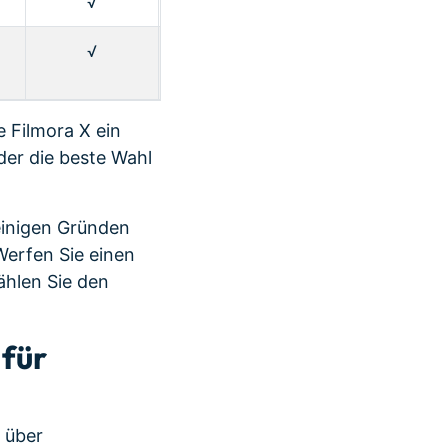
√
√
√
√
√
√
√
√
 Filmora X ein
der die beste Wahl
einigen Gründen
Werfen Sie einen
hlen Sie den
 für
 über