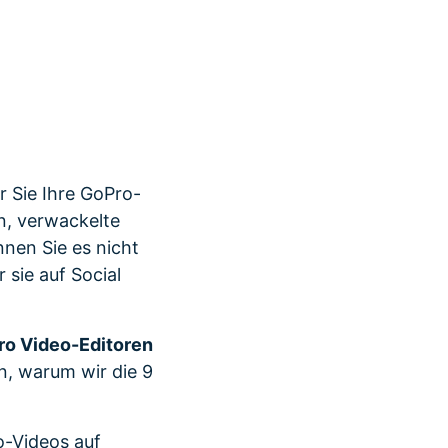
r erfahren 👉
er Sie Ihre GoPro-
n, verwackelte
nen Sie es nicht
 sie auf Social
o Video-Editoren
n, warum wir die 9
o-Videos auf