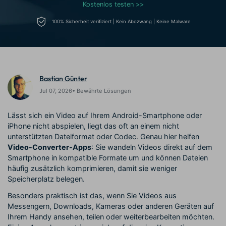
Trends
Kostenlos testen >>
Prompts – schnell ähnliche
fortgeschrittene
Kunden-Support
Videos erstellen
Videobearbeitungsfähigkeiten
100% Sicherheit verifiziert | Kein Abozwang | Keine Malware
KAUFEN
Anmelden
Über Uns
Bewertungen
Unsere Mission, Geschichte
Finden Sie mehr über Filmora
Kickstart Bootcamp
DIY-Spezialeffekte
und Kunden
Nachrichten und
Suchen
Bewertungen
Lernen, ausdrücken und
Erfahren Sie, wie Sie einen
erweitern Sie Ihre
Spezialeffekt erzeugen
Bastian Günter
Videobearbeitungs-
können
Jul 07, 2026• Bewährte Lösungen
Fähigkeiten mit Filmora
Kunden-Geschichten
Affiliate-Programm
Lässt sich ein Video auf Ihrem Android-Smartphone oder
Erfahren Sie, wie unsere
Schalten Sie Partnerschaften
iPhone nicht abspielen, liegt das oft an einem nicht
Kunden Erfolg haben
auf Unternehmensebene frei
unterstützten Dateiformat oder Codec. Genau hier helfen
Creator
Freunde-werben-
Monetarisierungs-
Programm
Video-Converter-Apps
: Sie wandeln Videos direkt auf dem
Programm
An Freunde empfehlen,
Smartphone in kompatible Formate um und können Dateien
Monetarisieren Sie
Belohnungen erhalten
häufig zusätzlich komprimieren, damit sie weniger
Ihren Einfluss mit Filmora
Speicherplatz belegen.
Besonders praktisch ist das, wenn Sie Videos aus
Blog
Messengern, Downloads, Kameras oder anderen Geräten auf
Ihrem Handy ansehen, teilen oder weiterbearbeiten möchten.