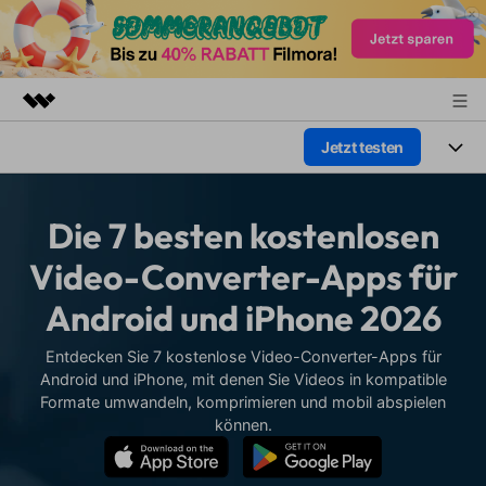
Jetzt testen
Top-Produkte
KI-gestützte digitale Kreativität
Produkte
Business
Dienstprogramme
Die 7 besten kostenlosen
Überblick
Plattformen
KI
Über uns
Video-Converter-Apps für
Lösungen
Funktionen
Android und iPhone 2026
Video/Foto
Presseraum
Lösungen
Assets
Audio
Entdecken Sie 7 kostenlose Video-Converter-Apps für
Soziale Medien
Shop
Ressourcen
Android und iPhone, mit denen Sie Videos in kompatible
Text
Formate umwandeln, komprimieren und mobil abspielen
Marketing & Business
Support
Hilfe-Center
können.
Lifestyle & Spaß
Video-Prompts
Meisterkurs
Erste Schritte
Über
Über 100 heiße Video-
Beherrschen Sie