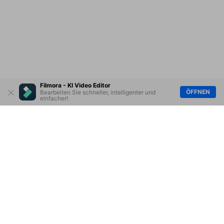
Filmora - KI Video Editor
ÖFFNEN
Bearbeiten Sie schneller, intelligenter und
einfacher!
Hero Produkte
Wondershare
KI entdecken