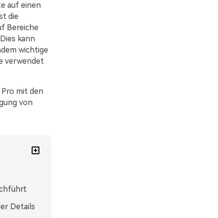
te auf einen
t die
f Bereiche
 Dies kann
indem wichtige
te verwendet
 Pro mit den
lgung von
rchführt
er Details