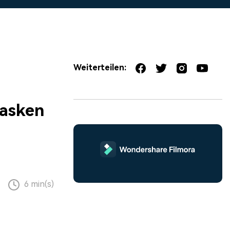
erfahren 👉
Weiterteilen:
Masken
6 min(s)