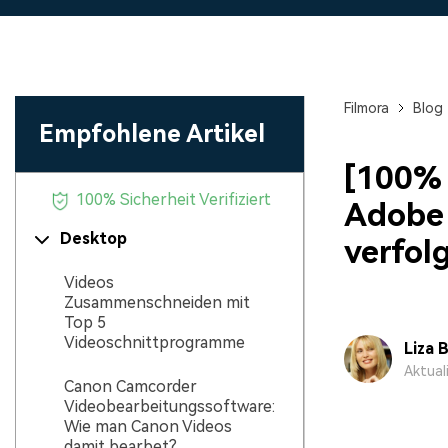
Monetarisieren Sie
An Freunde
Ihren Einfluss mit Filmora
Belohnungen
Filmora
Blog
Empfohlene Artikel
[100% 
100% Sicherheit Verifiziert
Adobe 
Desktop
verfol
Videos
Zusammenschneiden mit
Top 5
Videoschnittprogramme
Liza 
Aktual
Canon Camcorder
Videobearbeitungssoftware:
Wie man Canon Videos
damit bearbet?