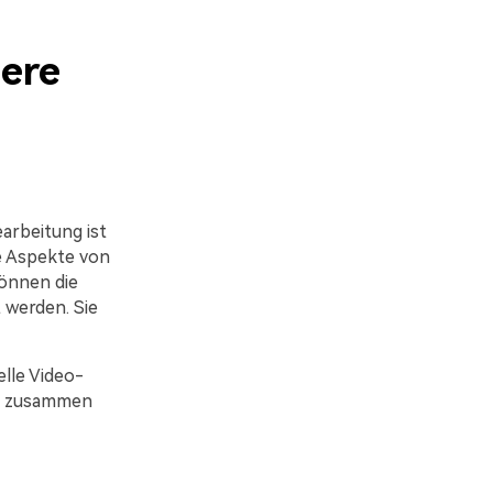
iere
arbeitung ist
e Aspekte von
önnen die
 werden. Sie
elle Video-
ie zusammen