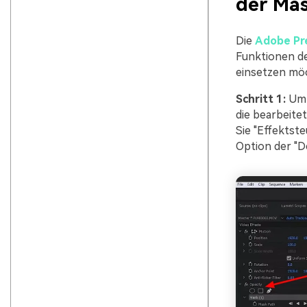
der Mas
Die
Adobe Pr
Funktionen de
einsetzen möc
Schritt 1:
Um m
die bearbeite
Sie "Effektst
Option der "D