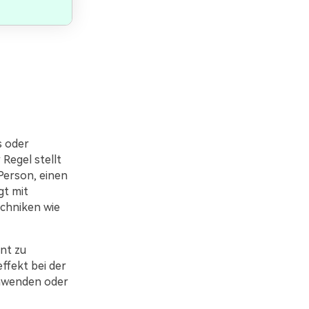
s oder
Regel stellt
 Person, einen
gt mit
chniken wie
ent zu
effekt bei der
anwenden oder