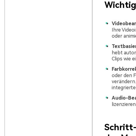
Wichtig
Videobear
Ihre Video
oder animi
Textbasier
hebt autom
Clips wie 
Farbkorre
oder den 
verändern.
integriert
Audio-Bea
lizenziere
Schritt