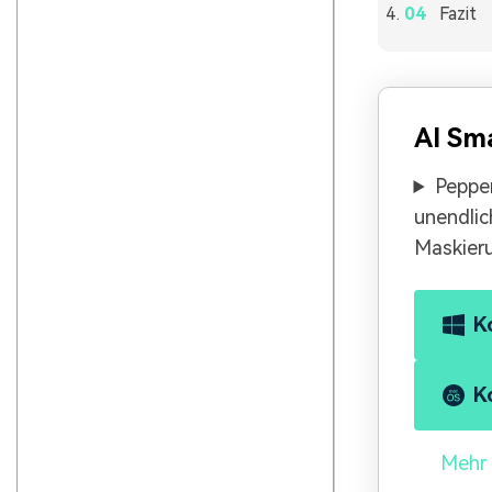
Fazit
AI Sm
Peppen
unendlic
Maskieru
K
K
Mehr 