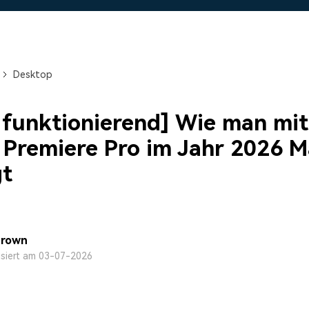
Alle Produkte ansehen
Mehr 
 empfehlen,
Kostenloser Download
Kostenloser Download
 erhalten
Kostenloser Download
Desktop
Kostenloser Download
funktionierend] Wie man mit
Premiere Pro im Jahr 2026 
gt
Brown
isiert am 03-07-2026