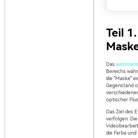
Teil 1
Maske
Das
automatis
Bereichs währe
die "Maske" e
Gegenstand od
verschiedene
optischer Flu
Das Ziel des E
verfolgen. Di
Videobearbeit
die Farbe und