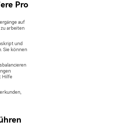
ere Pro
ergänge auf
 zu arbeiten
nskript und
n. Sie können
sbalancieren
ungen
 Hilfe
 erkunden,
führen