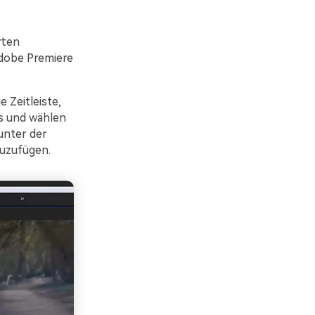
rten
Adobe Premiere
 Zeitleiste,
ms und wählen
unter der
zuzufügen.