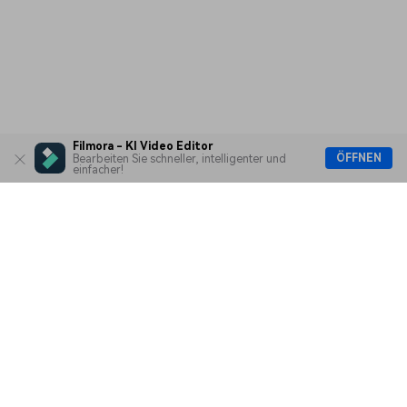
Filmora - KI Video Editor
ÖFFNEN
Bearbeiten Sie schneller, intelligenter und
einfacher!
Hero Produkte
Wondershare
KI entdecken