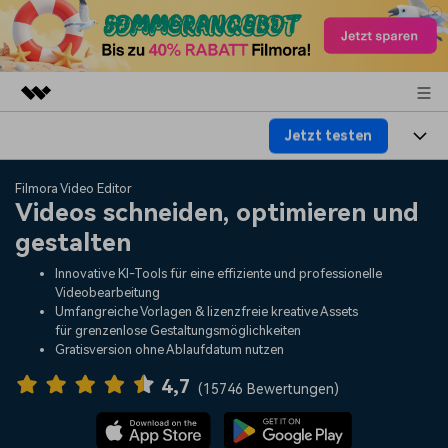
Jetzt testen
Top-Produkte
KI-gestützte digitale Kreativität
Produkte
Business
Filmora Video Editor
Dienstprogramme
Videos schneiden, optimieren und
Überblick
Plattformen
KI
gestalten
Über uns
Lösungen
Funktionen
Innovative KI-Tools für eine effiziente und professionelle
Video/Foto
Lösungen
Presseraum
Videobearbeitung
Assets
Umfangreiche Vorlagen & lizenzfreie kreative Assets
Audio
für grenzenlose Gestaltungsmöglichkeiten
Soziale Medien
Ressourcen
Shop
Gratisversion ohne Ablaufdatum nutzen
Text
Marketing & Business
4,7
Hilfe-Center
Support
(
15746 Bewertungen
)
Lifestyle & Spaß
Video-Prompts
Meisterkurs
Über 100 heiße Video-
Beherrschen Sie