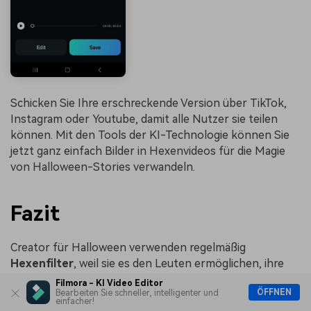
Schicken Sie Ihre erschreckende Version über TikTok,
Instagram oder Youtube, damit alle Nutzer sie teilen
können. Mit den Tools der KI-Technologie können Sie
jetzt ganz einfach Bilder in Hexenvideos für die Magie
von Halloween-Stories verwandeln.
Fazit
Creator für Halloween verwenden regelmäßig
Hexenfilter
, weil sie es den Leuten ermöglichen, ihre
Bilder und Videos schnell in gruselige, verzauberte
Filmora - KI Video Editor
ÖFFNEN
Bearbeiten Sie schneller, intelligenter und
Erlebnisse zu verwandeln. KI-Tools helfen Anwendern
einfacher!