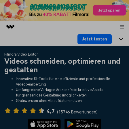
Jetzt testen
Top-Produkte
KI-gestützte digitale Kreativität
Produkte
Business
Filmora Video Editor
Dienstprogramme
Videos schneiden, optimieren und
Überblick
Plattformen
KI
gestalten
Über uns
Lösungen
Funktionen
Innovative KI-Tools für eine effiziente und professionelle
Video/Foto
Lösungen
Presseraum
Videobearbeitung
Assets
Umfangreiche Vorlagen & lizenzfreie kreative Assets
Audio
für grenzenlose Gestaltungsmöglichkeiten
Soziale Medien
Ressourcen
Shop
Gratisversion ohne Ablaufdatum nutzen
Text
Marketing & Business
4,7
Hilfe-Center
Support
(
15746 Bewertungen
)
Lifestyle & Spaß
Video-Prompts
Meisterkurs
Erste Schritte
Über
Über 100 heiße Video-
Beherrschen Sie