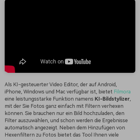
Als KI-gesteuerter Video Editor, der auf Android,
iPhone, Windows und Mac verfügbar ist, bietet
Filmora
eine leistungsstarke Funktion namens
KI-Bildstylizer
,
mit der Sie Fotos ganz einfach mit Filtern verhexen
können. Sie brauchen nur ein Bild hochzuladen, den
Filter auszuwählen, und schon werden die Ergebnisse
automatisch angezeigt. Neben dem Hinzufügen von
Hexenfiltern zu Fotos bietet das Tool Ihnen viele