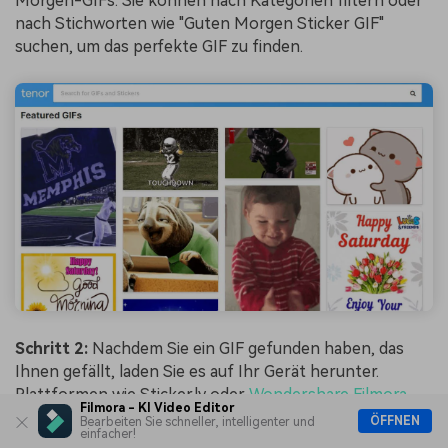
Morgen-GIFs. Sie können nach Kategorien filtern oder
nach Stichworten wie "Guten Morgen Sticker GIF"
suchen, um das perfekte GIF zu finden.
Schritt 2:
Nachdem Sie ein GIF gefunden haben, das
Ihnen gefällt, laden Sie es auf Ihr Gerät herunter.
Plattformen wie Sticker.ly oder
Wondershare Filmora
Filmora - KI Video Editor
haben Apps, mit denen Sie sich Guten-Morgen-Sticker
ÖFFNEN
Bearbeiten Sie schneller, intelligenter und
einfacher!
GIFs auf Ihr Handy holen können, um schneller darauf