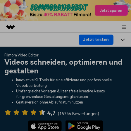
Jetzt testen
Top-Produkte
KI-gestützte digitale Kreativität
Produkte
Business
Filmora Video Editor
Dienstprogramme
Videos schneiden, optimieren und
Überblick
Plattformen
KI
gestalten
Über uns
Lösungen
Funktionen
Innovative KI-Tools für eine effiziente und professionelle
Video/Foto
Lösungen
Presseraum
Videobearbeitung
Assets
Umfangreiche Vorlagen & lizenzfreie kreative Assets
Audio
für grenzenlose Gestaltungsmöglichkeiten
Soziale Medien
Ressourcen
Shop
Gratisversion ohne Ablaufdatum nutzen
Text
Marketing & Business
4,7
Hilfe-Center
Support
(
15746 Bewertungen
)
Lifestyle & Spaß
Video-Prompts
Meisterkurs
Erste Schritte
Über
Über 100 heiße Video-
Beherrschen Sie