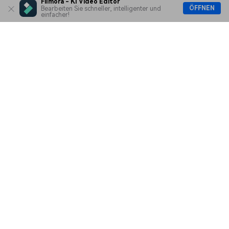
Filmora - KI Video Editor
ÖFFNEN
Bearbeiten Sie schneller, intelligenter und
einfacher!
Hero Produkte
Wondershare
KI entdecken
Hilfe-Center