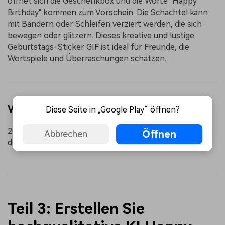
öffnet sich die Geschenkbox und die Worte "Happy
Birthday" kommen zum Vorschein. Die Schachtel kann
mit Bändern oder Schleifen verziert werden, die sich
bewegen oder glitzern. Dieses kreative und lustige
Geburtstags-Sticker GIF ist ideal für Freunde, die
Wortspiele und Überraschungen schätzen.
Verwandte Themen
Diese Seite in „Google Play“ öffnen?
20 lustige Guten-Morgen-Sticker GIFs für den Start in
Öffnen
Abbrechen
den Tag
Teil 3: Erstellen Sie