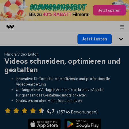
Jetzt testen
Top-Produkte
KI-gestützte digitale Kreativität
Produkte
Business
Filmora Video Editor
Dienstprogramme
Videos schneiden, optimieren und
Überblick
Plattformen
KI
gestalten
Über uns
Lösungen
Funktionen
Innovative KI-Tools für eine effiziente und professionelle
Video/Foto
Lösungen
Presseraum
Videobearbeitung
Assets
Umfangreiche Vorlagen & lizenzfreie kreative Assets
Audio
für grenzenlose Gestaltungsmöglichkeiten
Wer
Ressourcen
Shop
Gratisversion ohne Ablaufdatum nutzen
Text
Video-Lösungen
4,7
Hilfe-Center
Support
(
15746 Bewertungen
)
Video-Prompts
Meisterkurs
Erste Schritte
Über
Über 100 heiße Video-
Beherrschen Sie