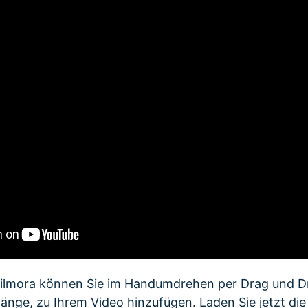
ilmora
können Sie im Handumdrehen per Drag und Dr
änge, zu Ihrem Video hinzufügen. Laden Sie jetzt die