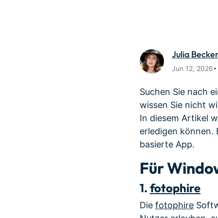
Monetarisieren Sie
An Freunde
Ihren Einfluss mit Filmora
Belohnunge
Julia Becke
Jun 12, 2026
Suchen Sie nach ei
wissen Sie nicht w
In diesem Artikel 
erledigen können. 
basierte App.
Für Windo
1.
fotophire
Die
fotophire
Softw