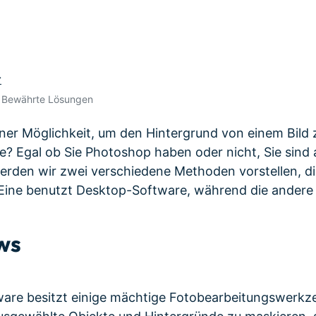
Alle Produkte ansehen
 empfehlen,
Mehr 
Kostenloser Download
Kostenloser Download
n erhalten
Kostenloser Download
r
Kostenloser Download
• Bewährte Lösungen
ner Möglichkeit, um den Hintergrund von einem Bild 
ie? Egal ob Sie Photoshop haben oder nicht, Sie sind 
werden wir zwei verschiedene Methoden vorstellen, d
Eine benutzt Desktop-Software, während die andere 
ws
are besitzt einige mächtige Fotobearbeitungswerkze