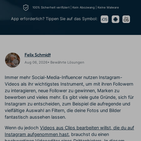
Trends
Prompts – schnell ähnliche
fortgeschrittene
100% Sicherheit verifiziert | Kein Abozwang | Keine Malware
Kunden-Support
Videos erstellen
Videobearbeitungsfähigkeiten
KAUFEN
Anmelden
App erforderlich? Tippen Sie auf das Symbol:
Über Uns
Bewertungen
Unsere Mission, Geschichte
Finden Sie mehr über Filmora
Kickstart Bootcamp
DIY-Spezialeffekte
und Kunden
Nachrichten und
Suchen
Bewertungen
Lernen, ausdrücken und
Erfahren Sie, wie Sie einen
erweitern Sie Ihre
Spezialeffekt erzeugen
Videobearbeitungs-
können
Felix Schmidt
Fähigkeiten mit Filmora
Aug 06, 2026• Bewährte Lösungen
Kunden-Geschichten
Affiliate-Programm
Erfahren Sie, wie unsere
Schalten Sie Partnerschaften
Immer mehr Social-Media-Influencer nutzen Instagram-
Kunden Erfolg haben
auf Unternehmensebene frei
Videos als ihr wichtigstes Instrument, um mit ihren Followern
Creator
Freunde-werben-
Monetarisierungs-
Programm
zu interagieren, neue Follower zu gewinnen, Marken zu
Programm
bewerben und vieles mehr. Es gibt viele gute Gründe, sich für
An Freunde empfehlen,
Monetarisieren Sie
Belohnungen erhalten
Instagram zu entscheiden, zum Beispiel die aufregende und
Ihren Einfluss mit Filmora
vielfältige Auswahl an Filtern, die deine Fotos und Bilder
fantastisch aussehen lassen.
Blog
Wenn du jedoch
Videos aus Clips bearbeiten willst, die du auf
Instagram aufgenommen hast
, brauchst du einen
hochwertigen Videoeditor eines Drittanbieters. In diesem