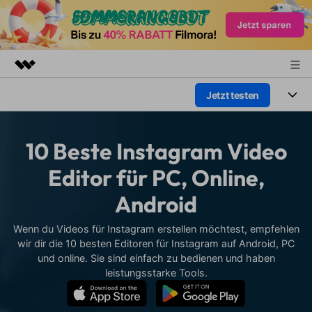
Jetzt testen
Top-Produkte
KI-gestützte digitale Kreativität
Produkte
Business
Dienstprogramme
10 Beste Instagram Video
Überblick
Plattformen
KI
Über uns
Editor für PC, Online,
Lösungen
Funktionen
Android
Video/Foto
Presseraum
Lösungen
Assets
Audio
Wenn du Videos für Instagram erstellen möchtest, empfehlen
Soziale Medien
Shop
Ressourcen
wir dir die 10 besten Editoren für Instagram auf Android, PC
Text
und online. Sie sind einfach zu bedienen und haben
Marketing & Business
Support
Hilfe-Center
leistungsstarke Tools.
Lifestyle & Spaß
Video-Prompts
Meisterkurs
Erste Schritte
Über
Über 100 heiße Video-
Beherrschen Sie