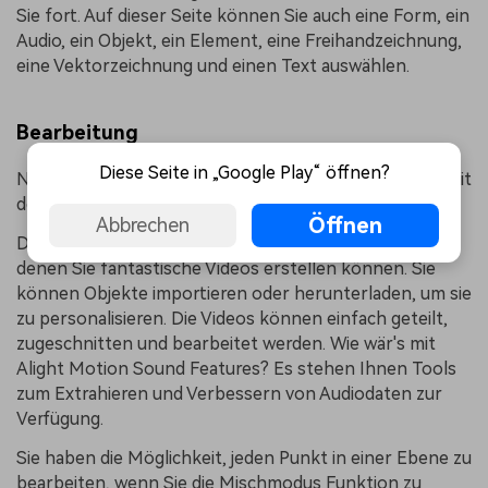
Sie fort. Auf dieser Seite können Sie auch eine Form, ein
Audio, ein Objekt, ein Element, eine Freihandzeichnung,
eine Vektorzeichnung und einen Text auswählen.
Bearbeitung
Diese Seite in „Google Play“ öffnen?
Nachdem Sie Ihr Video importiert haben, können Sie mit
der Bearbeitung beginnen.
Öffnen
Abbrechen
Die Alight Motion App enthält über 100 Elemente, mit
denen Sie fantastische Videos erstellen können. Sie
können Objekte importieren oder herunterladen, um sie
zu personalisieren. Die Videos können einfach geteilt,
zugeschnitten und bearbeitet werden. Wie wär's mit
Alight Motion Sound Features? Es stehen Ihnen Tools
zum Extrahieren und Verbessern von Audiodaten zur
Verfügung.
Sie haben die Möglichkeit, jeden Punkt in einer Ebene zu
bearbeiten, wenn Sie die Mischmodus Funktion zu