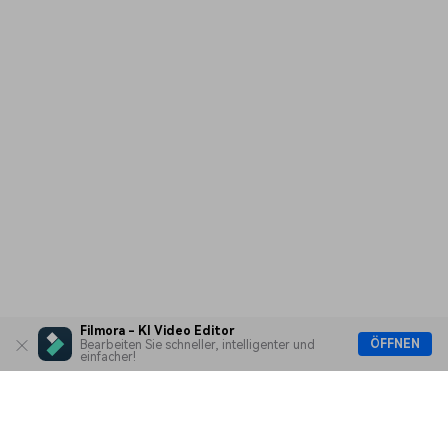
Filmora - KI Video Editor
ÖFFNEN
Bearbeiten Sie schneller, intelligenter und
einfacher!