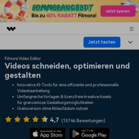
Jetzt testen
Top-Produkte
KI-gestützte digitale Kreativität
Produkte
Business
Filmora Video Editor
Dienstprogramme
Videos schneiden, optimieren und
Überblick
Plattformen
KI
gestalten
Über uns
Lösungen
Funktionen
Innovative KI-Tools für eine effiziente und professionelle
Video/Foto
Lösungen
Presseraum
Videobearbeitung
Assets
Umfangreiche Vorlagen & lizenzfreie kreative Assets
Audio
für grenzenlose Gestaltungsmöglichkeiten
Soziale Medien
Ressourcen
Shop
Gratisversion ohne Ablaufdatum nutzen
Text
Marketing & Business
4,7
Hilfe-Center
Support
(
15746 Bewertungen
)
Lifestyle & Spaß
Video-Prompts
Meisterkurs
Erste Schritte
Über
Über 100 heiße Video-
Beherrschen Sie