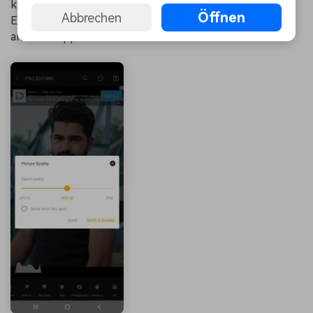
klicken. Außerdem ist es gut, dass es keine
Öffnen
Abbrechen
Einschränkungen bei der Exportoption gibt wie bei
anderen Apps.