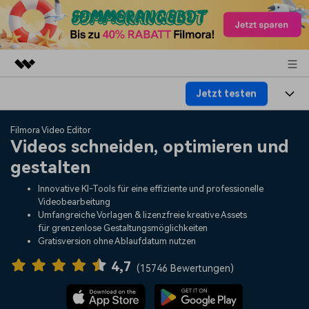
Jetzt testen
Top-Produkte
KI-gestützte digitale Kreativität
Produkte
Business
Filmora Video Editor
Dienstprogramme
Videos schneiden, optimieren und
Überblick
Plattformen
KI
gestalten
Über uns
Lösungen
Funktionen
Innovative KI-Tools für eine effiziente und professionelle
Video/Foto
Lösungen
Presseraum
Videobearbeitung
Assets
Umfangreiche Vorlagen & lizenzfreie kreative Assets
Audio
für grenzenlose Gestaltungsmöglichkeiten
Soziale Medien
Ressourcen
Shop
Gratisversion ohne Ablaufdatum nutzen
Text
Marketing & Business
4,7
Hilfe-Center
Support
(
15746 Bewertungen
)
Lifestyle & Spaß
Video-Prompts
Meisterkurs
Erste Schritte
Über
Über 100 heiße Video-
Beherrschen Sie