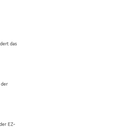
rdert das
 der
 der EZ-