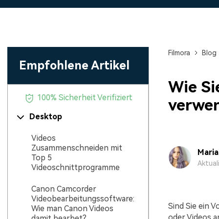
Monetarisieren Sie
An Freunde
Ihren Einfluss mit Filmora
Belohnungen
Filmora
Blog
Empfohlene Artikel
Wie Si
100% Sicherheit Verifiziert
verwe
Desktop
Videos
Zusammenschneiden mit
Mari
Top 5
Aktual
Videoschnittprogramme
Canon Camcorder
Videobearbeitungssoftware:
Sind Sie ein 
Wie man Canon Videos
oder Videos an
damit bearbet?