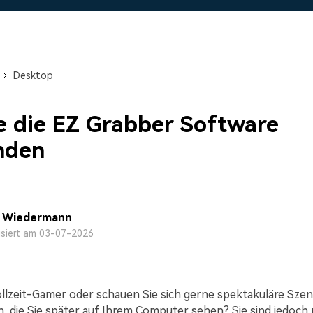
Alle Produkte ansehen
Mehr 
 empfehlen,
Kostenloser Download
 erhalten
Kostenloser Download
Kostenloser Download
Desktop
Kostenloser Download
e die EZ Grabber Software
nden
a Wiedermann
isiert am 03-07-2026
Vollzeit-Gamer oder schauen Sie sich gerne spektakuläre Sze
, die Sie später auf Ihrem Computer sehen? Sie sind jedoch n