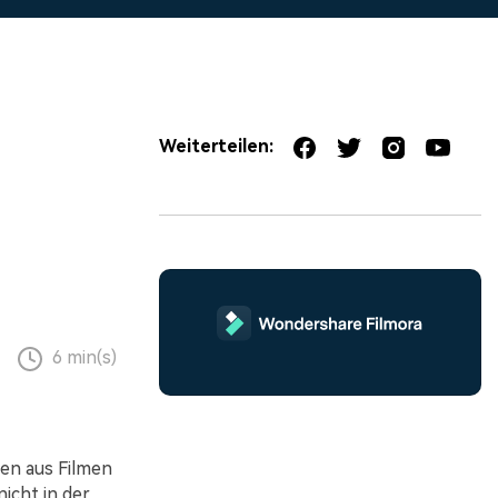
erfahren 👉
Weiterteilen:
6 min(s)
nen aus Filmen
icht in der