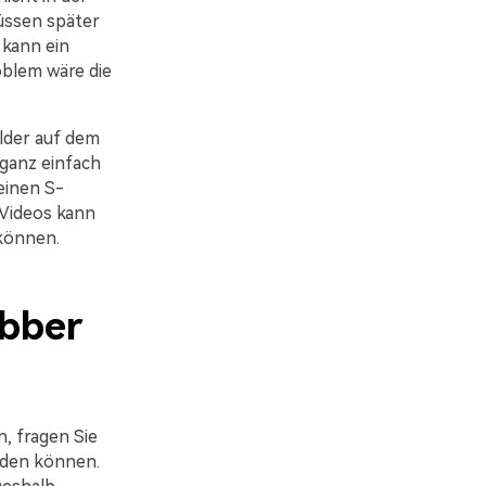
üssen später
kann ein
oblem wäre die
lder auf dem
 ganz einfach
einen S-
 Videos kann
 können.
abber
, fragen Sie
laden können.