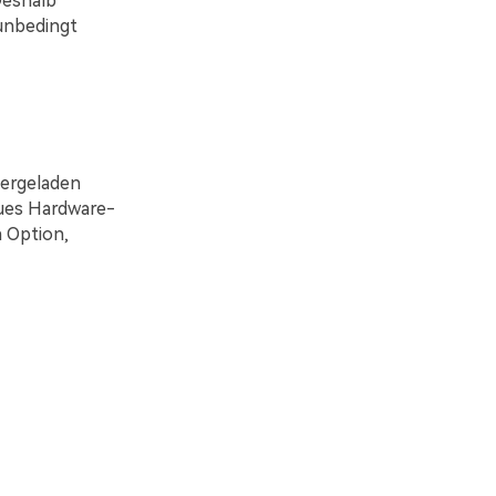
Deshalb
 unbedingt
tergeladen
eues Hardware-
n Option,