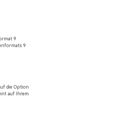
Format 9
ienformats 9
auf die Option
eint auf Ihrem