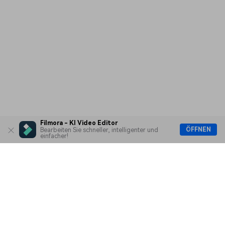
Filmora - KI Video Editor
ÖFFNEN
Bearbeiten Sie schneller, intelligenter und
einfacher!
Hero Produkte