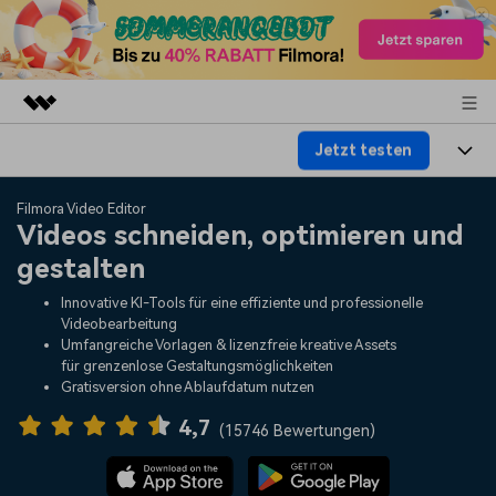
Jetzt testen
Top-Produkte
KI-gestützte digitale Kreativität
Produkte
Business
Filmora Video Editor
Dienstprogramme
Videos schneiden, optimieren und
Überblick
Plattformen
KI
gestalten
Über uns
Lösungen
Funktionen
Innovative KI-Tools für eine effiziente und professionelle
Video/Foto
Lösungen
Presseraum
Videobearbeitung
Assets
Umfangreiche Vorlagen & lizenzfreie kreative Assets
Audio
für grenzenlose Gestaltungsmöglichkeiten
Wer
Ressourcen
Shop
Gratisversion ohne Ablaufdatum nutzen
Text
Video-Lösungen
4,7
Hilfe-Center
Support
(
15746 Bewertungen
)
Video-Prompts
Meisterkurs
Erste Schritte
Über
Über 100 heiße Video-
Beherrschen Sie