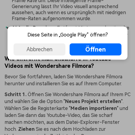
Frame Rate um. Diese intelligente Frame-
Generierung lässt Ihr Video visuell ansprechend
aussehen, auch wenn es ursprünglich mit niedrigen
Frame-Raten aufgenommen wurde.
AI Audio Denoise
- Entfernt Hintergrundgeräusche
in Ihren Videos und sorgt so für eine bessere Audio-
Diese Seite in „Google Play“ öffnen?
und Bildqualität.
Öffnen
Abbrechen
Wie entfernt man Unschärfe in Youtube-
Videos mit Wondershare Filmora?
Bevor Sie fortfahren, laden Sie Wondershare Filmora
herunter und installieren Sie es auf Ihrem Computer.
Schritt 1.
Öffnen Sie Wondershare Filmora auf Ihrem PC
und wählen Sie die Option "
Neues Projekt erstellen
".
Wählen Sie die Registerkarte "
Medien importieren
" und
laden Sie dann das Youtube-Video, das Sie scharf
machen möchten, aus dem Datei-Explorer-Fenster
hoch.
Ziehen
Sie es nach dem Hochladen zur