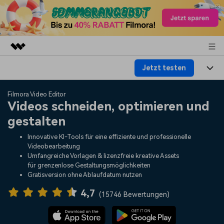
Jetzt testen
Top-Produkte
KI-gestützte digitale Kreativität
Produkte
Business
Filmora Video Editor
Dienstprogramme
Videos schneiden, optimieren und
Überblick
Plattformen
KI
gestalten
Über uns
Lösungen
Funktionen
Innovative KI-Tools für eine effiziente und professionelle
Video/Foto
Lösungen
Presseraum
Videobearbeitung
Assets
Umfangreiche Vorlagen & lizenzfreie kreative Assets
Audio
für grenzenlose Gestaltungsmöglichkeiten
Wer
Ressourcen
Shop
Gratisversion ohne Ablaufdatum nutzen
Text
Video-Lösungen
4,7
Hilfe-Center
Support
(
15746 Bewertungen
)
Video-Prompts
Meisterkurs
Erste Schritte
Über
Über 100 heiße Video-
Beherrschen Sie