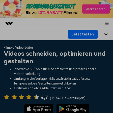
Jetzt testen
Top-Produkte
KI-gestützte digitale Kreativität
Produkte
Business
Filmora Video Editor
Dienstprogramme
Videos schneiden, optimieren und
Überblick
Plattformen
KI
gestalten
Über uns
Lösungen
Funktionen
Innovative KI-Tools für eine effiziente und professionelle
Video/Foto
Lösungen
Presseraum
Videobearbeitung
Assets
Umfangreiche Vorlagen & lizenzfreie kreative Assets
Audio
für grenzenlose Gestaltungsmöglichkeiten
Soziale Medien
Ressourcen
Shop
Gratisversion ohne Ablaufdatum nutzen
Text
Marketing & Business
4,7
Hilfe-Center
Support
(
15746 Bewertungen
)
Lifestyle & Spaß
Video-Prompts
Meisterkurs
Erste Schritte
Über
Über 100 heiße Video-
Beherrschen Sie