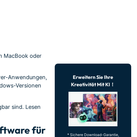
erfahren 👉
rem MacBook oder
layer-Anwendungen,
Erweitern Sie Ihre
Kreativität Mit KI！
ndows-Versionen
gbar sind. Lesen
ftware für
* Sichere Download-Garantie,