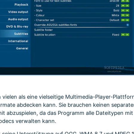
vielen als eine vielseitige Multimedia-Player-Plattfo
formate abdecken kann. Sie brauchen keinen separat
t abzuspielen, da das Programm alle Dateitypen mit
Codecs verwalten kann.
t seine Unterstützung auf OGG, WMA 8,7 und MPEG 1/