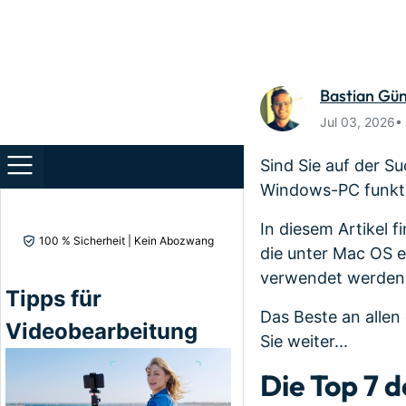
Monetarisieren Sie
An Freunde
Ihren Einfluss mit Filmora
Belohnunge
Bastian Gü
Jul 03, 2026•
Sind Sie auf der 
Windows-PC funktio
In diesem Artikel 
100 % Sicherheit | Kein Abozwang
die unter Mac OS 
verwendet werden
Tipps für
Das Beste an allen 
Videobearbeitung
Sie weiter...
Die Top 7 