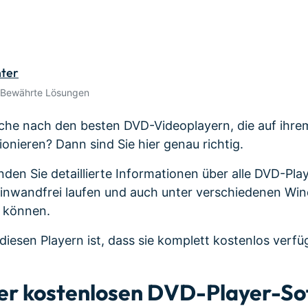
Alle Produkte ansehen
 empfehlen,
Mehr 
Kostenloser Download
n erhalten
Kostenloser Download
Kostenloser Download
nter
Kostenloser Download
 Bewährte Lösungen
Suche nach den besten DVD-Videoplayern, die auf ih
nieren? Dann sind Sie hier genau richtig.
finden Sie detaillierte Informationen über alle DVD-P
einwandfrei laufen und auch unter verschiedenen Wi
 können.
diesen Playern ist, dass sie komplett kostenlos verfü
der kostenlosen DVD-Player-So