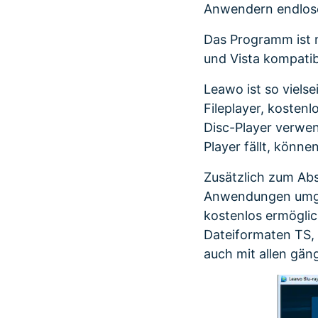
Anwendern endlose 
Das Programm ist m
und Vista kompatib
Leawo ist so vielse
Fileplayer, kosten
Disc-Player verwe
Player fällt, könne
Zusätzlich zum Ab
Anwendungen umge
kostenlos ermögli
Dateiformaten TS,
auch mit allen gän