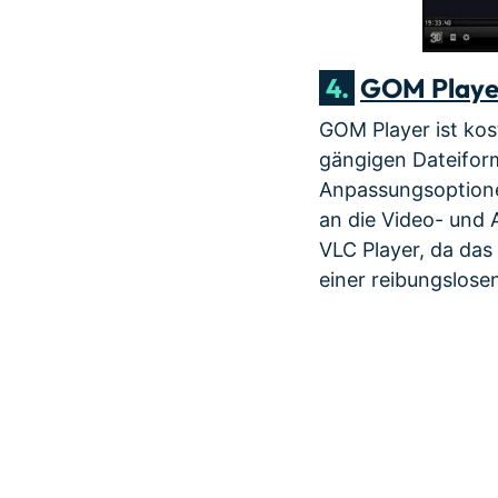
4.
GOM Playe
GOM Player ist kost
gängigen Dateifor
Anpassungsoptionen
an die Video- und 
VLC Player, da das
einer reibungslose