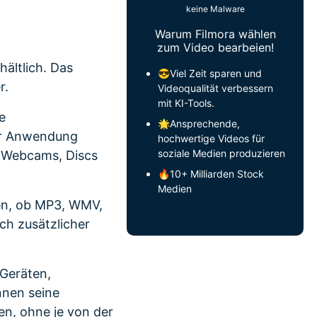
keine Malware
Warum Filmora wählen
zum Video bearbeien!
ältlich. Das
😎Viel Zeit sparen und
r.
Videoqualität verbessern
mit KI-Tools.
e
🌟Ansprechende,
ser Anwendung
hochwertige Videos für
soziale Medien produzieren
, Webcams, Discs
🔥10+ Milliarden Stock
Medien
ben, ob MP3, WMV,
ch zusätzlicher
 Geräten,
nnen seine
n, ohne je von der