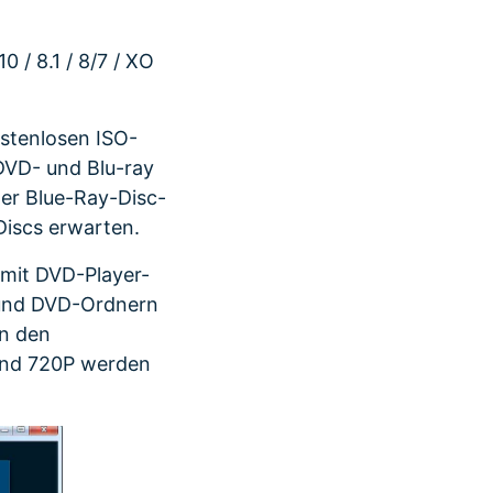
/ 8.1 / 8/7 / XO
ostenlosen ISO-
DVD- und Blu-ray
er Blue-Ray-Disc-
-Discs erwarten.
mit DVD-Player-
und DVD-Ordnern
in den
und 720P werden