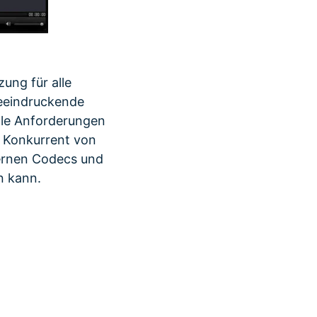
zung für alle
eeindruckende
lle Anforderungen
r Konkurrent von
ternen Codecs und
n kann.