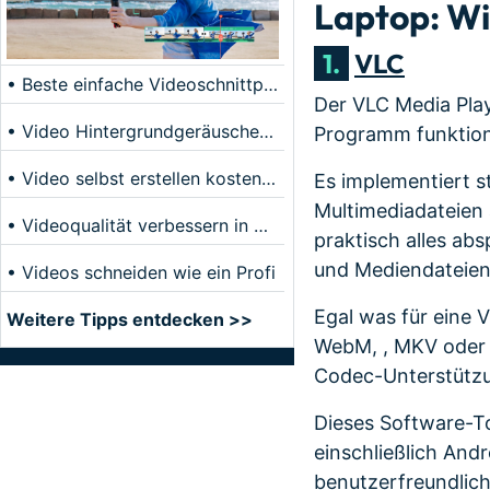
Laptop: W
1.
VLC
• Beste einfache Videoschnittprogramme
Der VLC Media Play
• Video Hintergrundgeräusche entfernen
Programm funktioni
• Video selbst erstellen kostenlos
Es implementiert s
Multimediadateien 
• Videoqualität verbessern in 5 Methoden
praktisch alles ab
und Mediendateien
• Videos schneiden wie ein Profi
Egal was für eine 
Weitere Tipps entdecken >>
WebM,
, MKV oder 
Codec-Unterstützu
Dieses Software-Too
einschließlich And
benutzerfreundlic