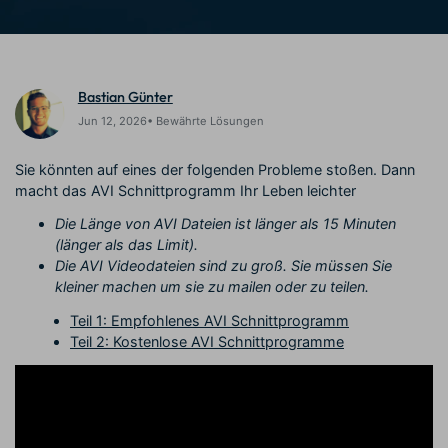
Trends
Prompts – schnell ähnliche
fortgeschrittene
Kunden-Support
Videos erstellen
Videobearbeitungsfähigkeiten
KAUFEN
Anmelden
Über Uns
Bewertungen
Bastian Günter
Unsere Mission, Geschichte
Finden Sie mehr über Filmora
Kickstart Bootcamp
DIY-Spezialeffekte
und Kunden
Nachrichten und
Jun 12, 2026• Bewährte Lösungen
Suchen
Bewertungen
Lernen, ausdrücken und
Erfahren Sie, wie Sie einen
erweitern Sie Ihre
Spezialeffekt erzeugen
Sie könnten auf eines der folgenden Probleme stoßen. Dann
Videobearbeitungs-
können
macht das AVI Schnittprogramm Ihr Leben leichter
Fähigkeiten mit Filmora
Kunden-Geschichten
Affiliate-Programm
Die Länge von AVI Dateien ist länger als 15 Minuten
Erfahren Sie, wie unsere
Schalten Sie Partnerschaften
(länger als das Limit).
Kunden Erfolg haben
auf Unternehmensebene frei
Die AVI Videodateien sind zu groß. Sie müssen Sie
Creator
Freunde-werben-
kleiner machen um sie zu mailen oder zu teilen.
Monetarisierungs-
Programm
Programm
An Freunde empfehlen,
Teil 1: Empfohlenes AVI Schnittprogramm
Monetarisieren Sie
Belohnungen erhalten
Teil 2: Kostenlose AVI Schnittprogramme
Ihren Einfluss mit Filmora
Blog