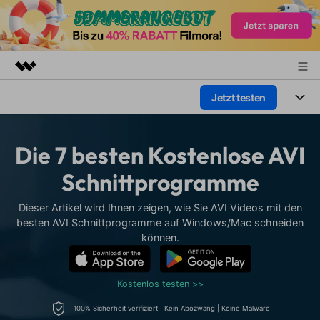
Jetzt testen
Top-Produkte
KI-gestützte digitale Kreativität
Produkte
Business
Dienstprogramme
Die 7 besten Kostenlose AVI
Überblick
Plattformen
KI
Über uns
Schnittprogramme
Lösungen
Funktionen
Video/Foto
Presseraum
Lösungen
Dieser Artikel wird Ihnen zeigen, wie Sie AVI Videos mit den
Assets
besten AVI Schnittprogramme auf Windows/Mac schneiden
Audio
Soziale Medien
können.
Shop
Ressourcen
Text
Marketing & Business
Support
Hilfe-Center
Kostenlos testen >>
Lifestyle & Spaß
Video-Prompts
Meisterkurs
100% Sicherheit verifiziert | Kein Abozwang | Keine Malware
Erste Schritte
Über
Über 100 heiße Video-
Beherrschen Sie