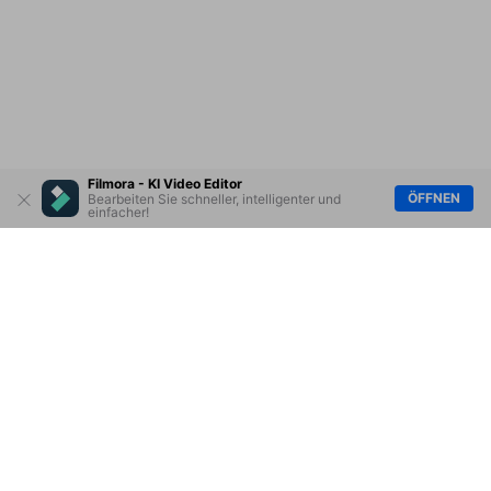
Filmora - KI Video Editor
ÖFFNEN
Bearbeiten Sie schneller, intelligenter und
einfacher!
Hero Produkte
Wondershare
KI entdecken