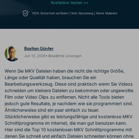
Kostenlos testen >>
Prompts – schnell ähnliche
fortgeschrittene
Kunden-Support
Videos erstellen
Videobearbeitungsfähigkeiten
100% Sicherheit verifiziert | Kein Abozwang | Keine Malware
KAUFEN
Anmelden
Über Uns
Bewertungen
Unsere Mission, Geschichte
Finden Sie mehr über Filmora
Kickstart Bootcamp
DIY-Spezialeffekte
und Kunden
Nachrichten und
Suchen
Bewertungen
Lernen, ausdrücken und
Erfahren Sie, wie Sie einen
erweitern Sie Ihre
Spezialeffekt erzeugen
Bastian Günter
Videobearbeitungs-
können
Jun 12, 2026• Bewährte Lösungen
Fähigkeiten mit Filmora
Kunden-Geschichten
Affiliate-Programm
Wenn Sie MKV Dateien haben die nicht die richtige Größe,
Erfahren Sie, wie unsere
Schalten Sie Partnerschaften
Länge oder Qualität haben, brauchen Sie ein
Kunden Erfolg haben
auf Unternehmensebene frei
Bearbeitungswerkzeug. Diese sind praktisch wenn Sie Videos
Creator
Freunde-werben-
Monetarisierungs-
Programm
schneiden um kleinere Dateien zu bekommen oder ungewollte
Programm
An Freunde empfehlen,
Film oder Video Clips zu entfernen. Nicht alle Tools bieten
Monetarisieren Sie
Belohnungen erhalten
jedoch gute Resultate, je nachdem wie sie programmiert sind.
Ihren Einfluss mit Filmora
Ähnlicherweise sind ein paar einfach zu teuer.
Glücklicherweise gibt es leistungsfähige und kostenlose MKV
Blog
Schnittprogramme im Internet, die man gut benutzen kann.
Hier sind die Top 10 kostenlosen MKV Schnittprogramme mit
denen Sie schnell und einfach Dateien schneiden können ohne