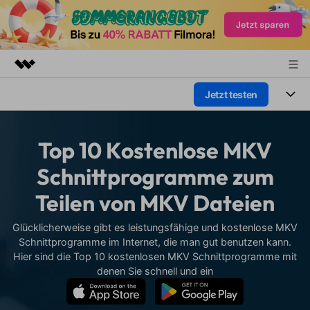
Jetzt testen
Top-Produkte
KI-gestützte digitale Kreativität
Produkte
Business
Dienstprogramme
Top 10 Kostenlose MKV
Überblick
Plattformen
KI
Über uns
Schnittprogramme zum
Lösungen
Funktionen
Teilen von MKV Dateien
Video/Foto
Presseraum
Lösungen
Assets
Audio
Glücklicherweise gibt es leistungsfähige und kostenlose MKV
Wer
Shop
Ressourcen
Schnittprogramme im Internet, die man gut benutzen kann.
Text
Hier sind die Top 10 kostenlosen MKV Schnittprogramme mit
Video-Lösungen
Support
Hilfe-Center
denen Sie schnell und ein
Video-Prompts
Meisterkurs
Erste Schritte
Über
Über 100 heiße Video-
Beherrschen Sie