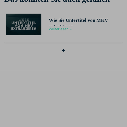
Wie Sie Untertitel von MKV
extrahieren
Weiterlesen >