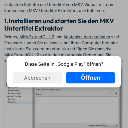
einfachen Schritte um Untertitel von MKV Videos mit dem
kostenlosen MKV Untertitel Extraktor zu extrahieren.
1.
Installieren und starten Sie den MKV
Untertitel Extraktor
Beides,
MKVExtractGUI-2
und
Kostenlos herunterladen
sind
Freeware. Laden Sie es jeweils auf Ihren Computer herunter.
Installieren Sie zuerst mkvtoolnix und fügen Sie dann die
MKVExtractGUI-2.exe in den mkvtoolnix Ordner bei. Sie
können dann mit einem Doppelklick MKVExtractGUI-2 starten.
Diese Seite in „Google Play“ öffnen?
Öffnen
Abbrechen