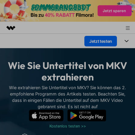
Jetzt testen
Top-Produkte
KI-gestützte digitale Kreativität
Produkte
Business
Dienstprogramme
Wie Sie Untertitel von MKV
Überblick
Plattformen
KI
Über uns
extrahieren
Lösungen
Funktionen
Video/Foto
Presseraum
Lösungen
Wie extrahieren Sie Untertitel von MKV? Sie können das 2.
Assets
empfohlene Programm des Artikels testen. Beachten Sie,
Audio
Soziale Medien
dass in einigen Fällen die Untertitel auf dem MKV Video
Shop
Ressourcen
gebrannt sind. Es ist nicht auf
Text
Marketing & Business
Support
Hilfe-Center
Lifestyle & Spaß
Kostenlos testen >>
Video-Prompts
Meisterkurs
Erste Schritte
Über
Über 100 heiße Video-
Beherrschen Sie