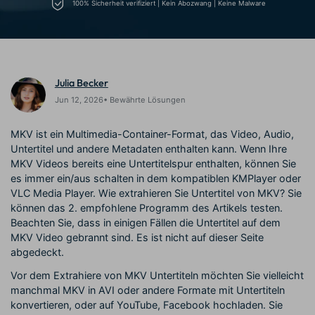
Trends
100% Sicherheit verifiziert | Kein Abozwang | Keine Malware
Prompts – schnell ähnliche
fortgeschrittene
Kunden-Support
Videos erstellen
Videobearbeitungsfähigkeiten
KAUFEN
Anmelden
Über Uns
Bewertungen
Unsere Mission, Geschichte
Finden Sie mehr über Filmora
Kickstart Bootcamp
DIY-Spezialeffekte
Julia Becker
und Kunden
Nachrichten und
Suchen
Bewertungen
Lernen, ausdrücken und
Erfahren Sie, wie Sie einen
Jun 12, 2026• Bewährte Lösungen
erweitern Sie Ihre
Spezialeffekt erzeugen
Videobearbeitungs-
können
MKV ist ein Multimedia-Container-Format, das Video, Audio,
Fähigkeiten mit Filmora
Untertitel und andere Metadaten enthalten kann. Wenn Ihre
Kunden-Geschichten
Affiliate-Programm
MKV Videos bereits eine Untertitelspur enthalten, können Sie
Erfahren Sie, wie unsere
Schalten Sie Partnerschaften
es immer ein/aus schalten in dem kompatiblen KMPlayer oder
Kunden Erfolg haben
auf Unternehmensebene frei
Creator
Freunde-werben-
VLC Media Player. Wie extrahieren Sie Untertitel von MKV? Sie
Monetarisierungs-
Programm
können das 2. empfohlene Programm des Artikels testen.
Programm
An Freunde empfehlen,
Beachten Sie, dass in einigen Fällen die Untertitel auf dem
Monetarisieren Sie
Belohnungen erhalten
MKV Video gebrannt sind. Es ist nicht auf dieser Seite
Ihren Einfluss mit Filmora
abgedeckt.
Blog
Vor dem Extrahiere von MKV Untertiteln möchten Sie vielleicht
manchmal MKV in AVI oder andere Formate mit Untertiteln
konvertieren, oder auf YouTube, Facebook hochladen. Sie