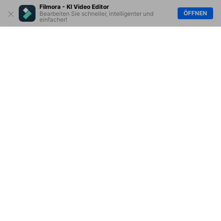
Filmora - KI Video Editor
ÖFFNEN
Bearbeiten Sie schneller, intelligenter und
einfacher!
Hero Produkte
Wondershare
KI entdecken
Hilfe-Center