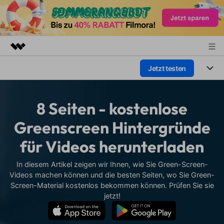
Jetzt testen
Top-Produkte
KI-gestützte digitale Kreativität
Produkte
Business
Dienstprogramme
8 Seiten - kostenlose
Überblick
Plattformen
KI
Über uns
Greenscreen Hintergründe
Lösungen
Funktionen
für Videos herunterladen
Video/Foto
Presseraum
Lösungen
Assets
Audio
In diesem Artikel zeigen wir Ihnen, wie Sie Green-Screen-
Wer
Shop
Ressourcen
Videos machen können und die besten Seiten, wo Sie Green-
Text
Screen-Material kostenlos bekommen können. Prüfen Sie sie
Video-Lösungen
Support
Hilfe-Center
jetzt!
Video-Prompts
Meisterkurs
Erste Schritte
Über
Über 100 heiße Video-
Beherrschen Sie