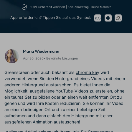
Prompts – schnell ähnliche
fortgeschrittene
100% Sicherheit verifiziert | Kein Abozwang | Keine Malware
Kunden-Support
Videos erstellen
Videobearbeitungsfähigkeiten
KAUFEN
Anmelden
App erforderlich? Tippen Sie auf das Symbol:
Über Uns
Bewertungen
Unsere Mission, Geschichte
Finden Sie mehr über Filmora
Kickstart Bootcamp
DIY-Spezialeffekte
und Kunden
Nachrichten und
Suchen
Bewertungen
Lernen, ausdrücken und
Erfahren Sie, wie Sie einen
erweitern Sie Ihre
Spezialeffekt erzeugen
Videobearbeitungs-
können
Maria Wiedermann
Fähigkeiten mit Filmora
Apr 30, 2026• Bewährte Lösungen
Kunden-Geschichten
Affiliate-Programm
Erfahren Sie, wie unsere
Schalten Sie Partnerschaften
Greenscreen oder auch bekannt als
chroma key
wird
Kunden Erfolg haben
auf Unternehmensebene frei
verwendet, wenn Sie den Hintergrund eines Videos mit einem
Creator
Freunde-werben-
Monetarisierungs-
Programm
anderen Hintergrund austauschen. Es bietet Ihnen die
Programm
Möglichkeit, ausgefallene YouTube-Videos zu erstellen, ohne
An Freunde empfehlen,
Monetarisieren Sie
Belohnungen erhalten
ein teures Set zu bilden oder an einen weit entfernten Ort zu
Ihren Einfluss mit Filmora
gehen und wird Ihre Kosten reduzieren! Sie können Ihr Video
an einem beliebigen Ort und zu einer beliebigen Zeit
Blog
aufnehmen und dann einfach den Hintergrund mit einer
ausgefallenen Animation austauschen!
In diesem Artikel zeigen wir Ihnen, wie Sie Greenscreen-