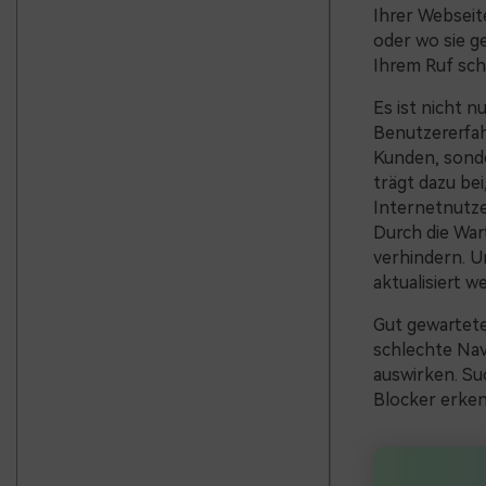
Ihrer Webseit
oder wo sie g
Ihrem Ruf sc
Es ist nicht n
Benutzererfah
Kunden, sonde
trägt dazu be
Internetnutze
Durch die War
verhindern. U
aktualisiert w
Gut gewartet
schlechte Nav
auswirken. Su
Blocker erken