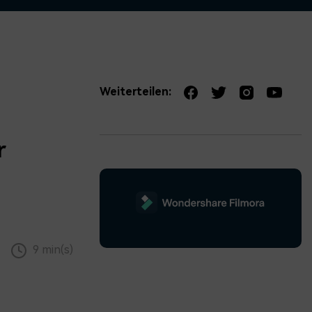
erfahren 👉
Weiterteilen:
r
9 min(s)