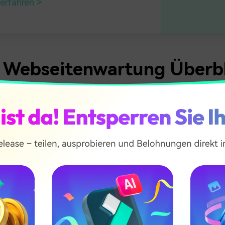
erfahren
1. Webseitenwartung Überb
rteile
 die Wartung einer Webseite?
ner Webseite gehört es, sie aktuell und funktionell zu halte
zen. Ihre Webseite bleibt funktionsfähig, aktuell und sicher,
artung einplanen. Eine gesunde Webseite verbessert die
dlichkeit, steigert den Webverkehr und verbessert das SE-
lmäßige Wartung durchführen, können Sie Probleme in einem
nen. Vermeiden Sie außerdem häufige Fehler auf Ihrer Webse