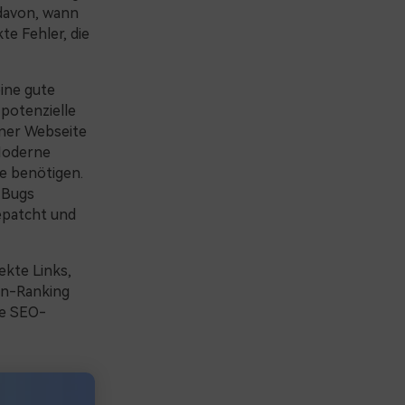
davon, wann
e Fehler, die
eine gute
 potenzielle
iner Webseite
 Moderne
ie benötigen.
 Bugs
epatcht und
kte Links,
en-Ranking
ie SEO-