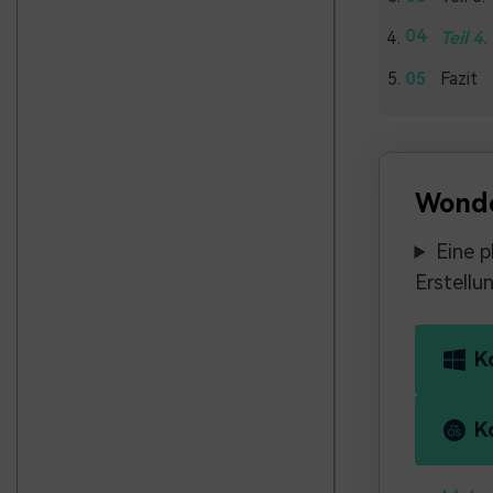
Teil 4
Fazit
Wonde
Eine p
Erstellu
K
K