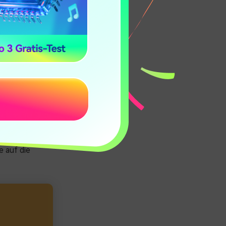
ie zunächst
er
seite ist
its sicher,
olle
 beheben und
bfehler und
vermeiden.
 auf die