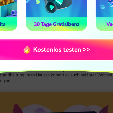
Marke beeinträchtigen können.
re wichtige Gründe für die Wartung einer Webseite. Stellen S
hre Webseite sicher und geschützt ist. Sie dürfen Hackern od
rletzungen nicht Tür und Tor öffnen. Die Wartung Ihrer Web
cheidend für ihren Betrieb. Stellen Sie durch regelmäßige Aud
der höchsten Geschwindigkeit arbeiten und die besten Protok
rer Webseite gehört es, defekte Links zu überprüfen und zu
zu aktualisieren. Außerdem werden Probleme wie Rechtschrei
zeiten behoben. Backups, Updates und Plugins sind Teil der
. Behalten Sie die Sicherheit im Auge, um Schwachstellen zu 
nstandhaltung Ihres Hauses kommt es auch bei Ihrer Webseite
ng an.