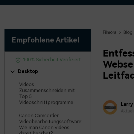
Monetarisieren Sie
An Freunde
Ihren Einfluss mit Filmora
Belohnungen
Filmora
Blog
Empfohlene Artikel
Entfes
100% Sicherheit Verifiziert
Websei
Desktop
Leitfa
Videos
Zusammenschneiden mit
Top 5
Videoschnittprogramme
Larry
Aktual
Canon Camcorder
Videobearbeitungssoftware:
Wie man Canon Videos
damit bearbet?