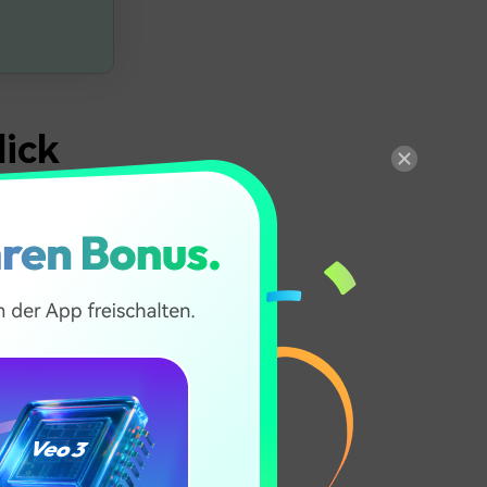
lick
n und sie
 wenn Sie eine
Ranking. Wenn
 frühen
ite, die den