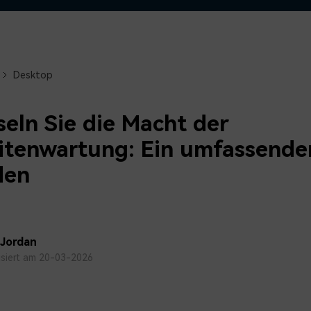
Alle Produkte ansehen
Mehr 
 empfehlen,
Kostenloser Download
 erhalten
Kostenloser Download
Kostenloser Download
Desktop
Kostenloser Download
seln Sie die Macht der
tenwartung: Ein umfassende
den
 Jordan
isiert am 20-03-2026