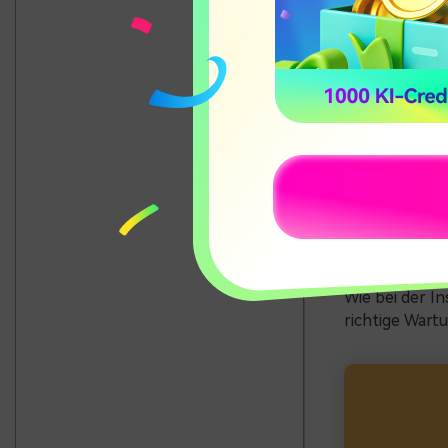
Erfolg Ihrer 
Es gibt mehre
sicher, dass I
Datenschutzve
ebenfalls ents
dass Sie mit 
verwenden.
Zur Pflege Ih
Ihre Inhalte 
langsame Lade
Routinearbeit
Wie bei der I
richtige Wartu