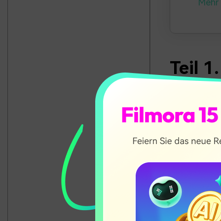
Mehr 
Teil 
und Vo
Was ist
Zur Wartung ei
optimal zu nut
regelmäßige W
Benutzerfreun
Sie eine rege
Stadium erken