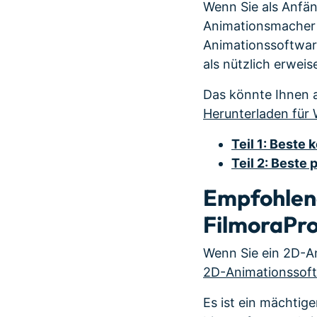
Wenn Sie als Anfän
Animationsmacher w
Animationssoftware
als nützlich erwei
Das könnte Ihnen 
Herunterladen für
Teil 1: Beste
Teil 2: Beste
Empfohlene
FilmoraPr
Wenn Sie ein 2D-A
2D-Animationssoft
Es ist ein mächtige