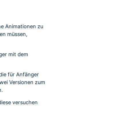
ene Animationen zu
hen müssen,
nger mit dem
die für Anfänger
zwei Versionen zum
n.
 diese versuchen