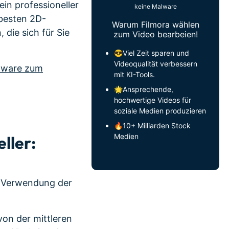
in professioneller
keine Malware
 besten 2D-
Warum Filmora wählen
die sich für Sie
zum Video bearbeien!
😎Viel Zeit sparen und
Videoqualität verbessern
ftware zum
mit KI-Tools.
🌟Ansprechende,
hochwertige Videos für
soziale Medien produzieren
🔥10+ Milliarden Stock
Medien
ller:
e Verwendung der
 von der mittleren