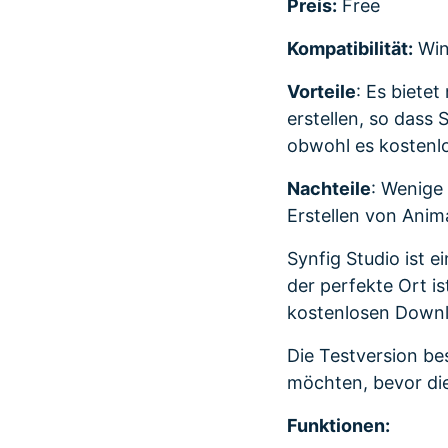
Preis:
Free
Kompatibilität:
Win
Vorteile
: Es biete
erstellen, so dass
obwohl es kostenlo
Nachteile
: Wenige
Erstellen von Ani
Synfig Studio ist 
der perfekte Ort i
kostenlosen Downlo
Die Testversion be
möchten, bevor die
Funktionen: