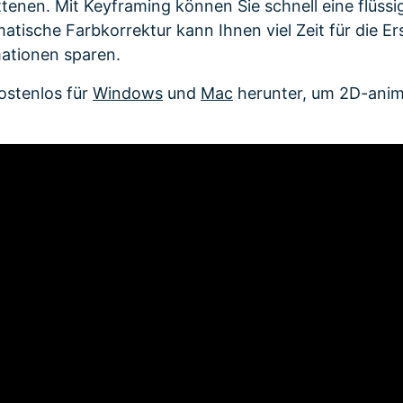
ittenen. Mit Keyframing können Sie schnell eine flüss
matische Farbkorrektur kann Ihnen viel Zeit für die Ers
ationen sparen.
ostenlos für
Windows
und
Mac
herunter, um 2D-anim