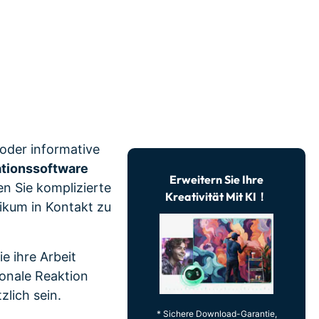
erfahren 👉
 oder informative
tionssoftware
Erweitern Sie Ihre
n Sie komplizierte
Kreativität Mit KI！
likum in Kontakt zu
e ihre Arbeit
ionale Reaktion
zlich sein.
* Sichere Download-Garantie,