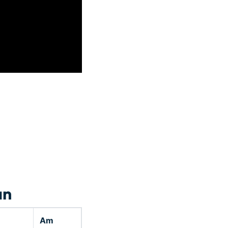
an
Am