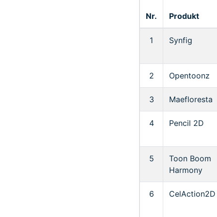
Nr.
Produkt
1
Synfig
2
Opentoonz
3
Maefloresta
4
Pencil 2D
5
Toon Boom
Harmony
6
CelAction2D