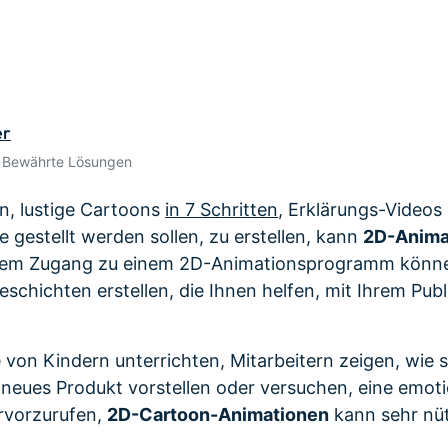
Alle Produkte ansehen
 empfehlen,
Mehr 
Kostenloser Download
n erhalten
Kostenloser Download
Kostenloser Download
Kostenloser Download
er
• Bewährte Lösungen
n, lustige Cartoons
in 7 Schritten
, Erklärungs-Videos
ne gestellt werden sollen, zu erstellen, kann
2D-Anima
t dem Zugang zu einem 2D-Animationsprogramm könne
eschichten erstellen, die Ihnen helfen, mit Ihrem Pub
von Kindern unterrichten, Mitarbeitern zeigen, wie si
 neues Produkt vorstellen oder versuchen, eine emot
rvorzurufen,
2D-Cartoon-Animationen
kann sehr nüt