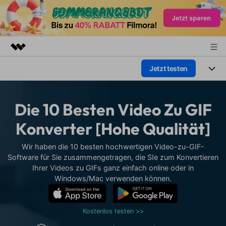
Jetzt testen
Top-Produkte
KI-gestützte digitale Kreativität
Produkte
Business
Dienstprogramme
Die 10 Besten Video Zu GIF
Überblick
Plattformen
KI
Über uns
Konverter [Hohe Qualität]
Lösungen
Funktionen
Video/Foto
Presseraum
Lösungen
Wir haben die 10 besten hochwertigen Video-zu-GIF-
Assets
Software für Sie zusammengetragen, die SIe zum Konvertieren
Audio
Soziale Medien
Ihrer Videos zu GIFs ganz einfach online oder in
Shop
Ressourcen
Windows/Mac verwenden können.
Text
Marketing & Business
Support
Hilfe-Center
Lifestyle & Spaß
Kostenlos testen >>
Video-Prompts
Meisterkurs
Erste Schritte
Über
Über 100 heiße Video-
Beherrschen Sie