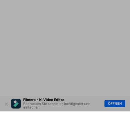
Filmora - KI Video Editor
ÖFFNEN
Bearbeiten Sie schneller, intelligenter und
einfacher!