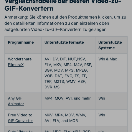
Vergleichstabelle der besten Video-zu-
GIF-Konvertern
Anmerkung: Sie können auf den Produktnamen klicken, um zu
den detaillierten Informationen zu den einzelnen oben
aufgeführten Video-zu-GIF-Konvertern zu gelangen.
Programname
Unterstützte Formate
Unterstützte
Systeme
Wondershare
AVI, DV, DIF, NUT,NSV,
Win & Mac
FilmoraX
FLV, MKV, MP4, M4V, PSP,
3GP, MOV, MPG, MPEG,
VOB, DAT, EVO, TS, TP,
TRP, M2TS, WMV, ASF,
DVR-MS
Any GIF
MP4, MOV, AVI, und mehr
Win
Animator
Free Video to
MKV, MP4, MOV, WMV,
Win
GIF Converter
AVI, FLV, and MOB
Cute Video to
AVI, MPG, FLV, MP4, 3GP,
win