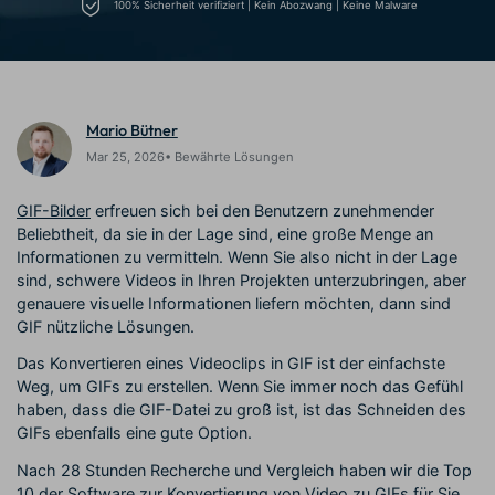
Trends
100% Sicherheit verifiziert | Kein Abozwang | Keine Malware
Prompts – schnell ähnliche
fortgeschrittene
Kunden-Support
Videos erstellen
Videobearbeitungsfähigkeiten
KAUFEN
Anmelden
Über Uns
Bewertungen
Unsere Mission, Geschichte
Finden Sie mehr über Filmora
Kickstart Bootcamp
DIY-Spezialeffekte
Mario Bütner
und Kunden
Nachrichten und
Suchen
Bewertungen
Lernen, ausdrücken und
Erfahren Sie, wie Sie einen
Mar 25, 2026• Bewährte Lösungen
erweitern Sie Ihre
Spezialeffekt erzeugen
Videobearbeitungs-
können
GIF-Bilder
erfreuen sich bei den Benutzern zunehmender
Fähigkeiten mit Filmora
Beliebtheit, da sie in der Lage sind, eine große Menge an
Kunden-Geschichten
Affiliate-Programm
Informationen zu vermitteln. Wenn Sie also nicht in der Lage
Erfahren Sie, wie unsere
Schalten Sie Partnerschaften
sind, schwere Videos in Ihren Projekten unterzubringen, aber
Kunden Erfolg haben
auf Unternehmensebene frei
Creator
Freunde-werben-
genauere visuelle Informationen liefern möchten, dann sind
Monetarisierungs-
Programm
GIF nützliche Lösungen.
Programm
An Freunde empfehlen,
Monetarisieren Sie
Belohnungen erhalten
Das Konvertieren eines Videoclips in GIF ist der einfachste
Ihren Einfluss mit Filmora
Weg, um GIFs zu erstellen. Wenn Sie immer noch das Gefühl
haben, dass die GIF-Datei zu groß ist, ist das Schneiden des
Blog
GIFs ebenfalls eine gute Option.
Nach 28 Stunden Recherche und Vergleich haben wir die Top
10 der Software zur Konvertierung von Video zu GIFs für Sie